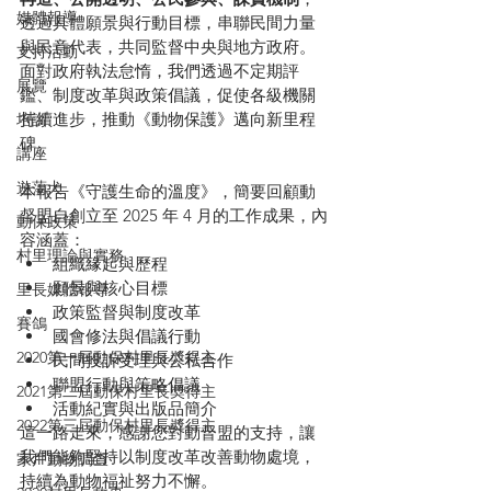
媒體報導
透過具體願景與行動目標，串聯民間力量
與民意代表，共同監督中央與地方政府。
支持活動
面對政府執法怠惰，我們透過不定期評
展覽
鑑、制度改革與政策倡議，促使各級機關
持續進步，推動《動物保護》邁向新里程
培訓
碑。
講座
遊蕩犬
本報告《守護生命的溫度》，簡要回顧動
督盟自創立至 2025 年 4 月的工作成果，內
動保政策
容涵蓋：
村里理論與實務
組織緣起與歷程
願景與核心目標
里長媒體報導
政策監督與制度改革
賽鴿
國會修法與倡議行動
2020第一屆動保村里長奬得主
民間投訴受理與公私合作
聯盟行動與策略倡議
2021第二屆動保村里長奬得主
活動紀實與出版品簡介
2022第三屆動保村里長奬得主
這一路走來，感謝您對動督盟的支持，讓
我們能夠堅持以制度改革改善動物處境，
家戶動物調查
持續為動物福祉努力不懈。