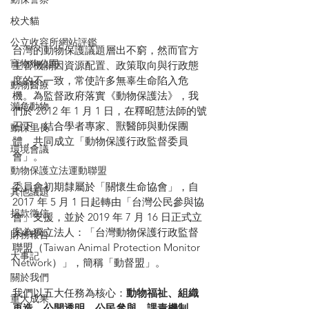
校犬貓
公立收容所網站評鑑
台灣的動物保護議題層出不窮，然而官方
寵物狗公園
主管機關因資源配置、政策取向與行政態
度的不一致，常使許多無辜生命陷入危
動物醫療
機。為監督政府落實《動物保護法》，我
瀕危動物
們於 2012 年 1 月 1 日，在釋昭慧法師的號
召下，結合學者專家、獸醫師與動保團
動保里長
體，共同成立「動物保護行政監督委員
環境會議
會」。
動物保護立法運動聯盟
委員會初期隸屬於「關懷生命協會」，自 
其他議題
2017 年 5 月 1 日起轉由「台灣公民參與協
捐款徵信
會」支援，並於 2019 年 7 月 16 日正式立
案為獨立法人：「台灣動物保護行政監督
財務報告
聯盟（Taiwan Animal Protection Monitor 
大事記
Network）」，簡稱「動督盟」。
關於我們
我們以五大任務為核心：
動物福祉、組織
重大成果
再造、公開透明、公民參與、課責機制
，