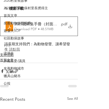
2020村里長故事
2023第四屆動保村里長奬得主
📂 
檔案下載
首頁文章
友善動物媒體報導
2025成果集手冊（封面）定稿版
.pdf
Download PDF • 48.51MB
遊蕩犬SOP
社區動保故事
請長期支持我們：為動物發聲、讓希望發
1111
生 
請點我
流浪牛
支持活動
首頁文章
評鑑立委/議員
友善動物城市
獵具山豬吊
公投
See All
Recent Posts