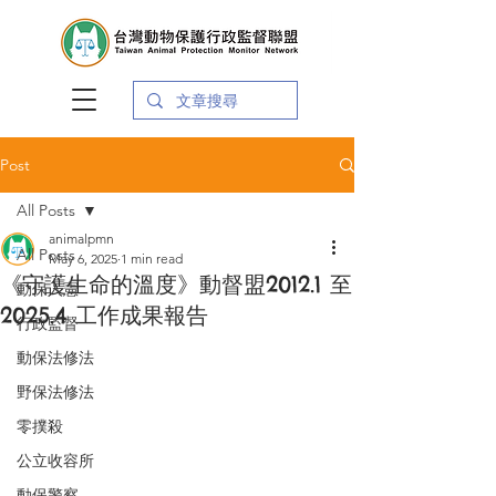
Post
All Posts
animalpmn
All Posts
May 6, 2025
1 min read
《守護生命的溫度》動督盟2012.1 至
動保入憲
2025.4 工作成果報告
行政監督
動保法修法
野保法修法
零撲殺
公立收容所
動保警察