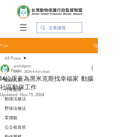
Post
All Posts
animalpmn
All Posts
Oct 7, 2024
4 min read
14位里長為黑米克斯找幸福家 動腦
動保入憲
社區動保工作
行政監督
Updated:
Nov 15, 2024
動保法修法
野保法修法
零撲殺
公立收容所
動保警察