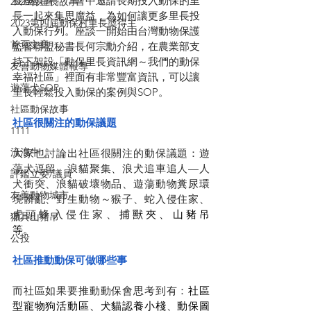
長座談會」，會中邀請長期投入動保的里
2020村里長故事
長一起來集思廣益，為如何讓更多里長投
2023第四屆動保村里長奬得主
入動保行列。座談一開始由台灣動物保護
首頁文章
監督聯盟秘書長何宗勳介紹，在農業部支
持下架設「動保里長資訊網～我們的動保
友善動物媒體報導
幸福社區」裡面有非常豐富資訊，可以讓
遊蕩犬SOP
里長輕鬆投入動保的案例與SOP。
社區動保故事
社區很關注的動保議題
1111
流浪牛
大家也討論出社區很關注的動保議題：遊
蕩犬逗留、浪貓聚集、浪犬追車追人—人
評鑑立委/議員
犬衝突、浪貓破壞物品、遊蕩動物糞尿環
友善動物城市
境髒亂、野生動物～猴子、蛇入侵住家、
虎頭蜂入侵住家、
捕獸夾、山豬吊
獵具山豬吊
等。              
公投
社區推動動保可做哪些事 
而社區如果要推動動保會思考到有：
社區
型寵物狗活動區、犬貓認養小棧
、
動保圖