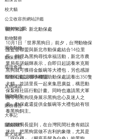
校犬貓
公立收容所網站評鑑
寵物狗公園
圖片來源：新北動保處
動物醫療
10月1日「世界黑狗日」前夕，台灣動物保
瀕危動物
護監督聯盟與新北市動保處結合14位里
長，辦理為黑狗尋找幸福活動，新北市農
動保里長
業局長諶錫輝表示，自即日起認養米克斯
環境會議
黑狗就可獲得金飯碗等大禮包，另也感謝
動物保護立法運動聯盟
里辦公處認養小棧協助動保處認養出350隻
犬貓，並請里長一起來集思廣益，構思動
其他議題
保紮根社區行動計畫。同時也邀請黑犬軍
捐款徵信
團帶領黑狗現身展示黑狗忠心及迷人之
處，動保處還提供金飯碗等大禮包給有領
財務報告
養黑狗飼主。
大事記
諶錫輝局長提到，在台灣民間社會有錯誤
關於我們
迷信，把黑狗當做不吉利的象徵，尤其是
重大成果
「踩白襪」（腳底毛髮為白色）的黑狗，