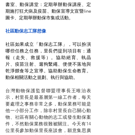
書室、動保講堂：定期舉辦動保講座、定
期施打狂犬病及疫苗、動保宣導文宣暨line
圖卡、定期舉辦動保市集或活動。
社區動保志工隊想像
社區如果成立「動保志工隊」，可以扮演
哪些任務之任務，里長們提到項目有：通
報（走失、救援等）。協助絕育、執晶
片、疫苗注射、遛狗繫繩、便便不落地與
乾淨餵食等之宣導。協助動保生命教育。
動保相關活動之規劃、執行與協助。
台灣動物保護監督聯盟理事長王唯治表
示，村里長是最基層第一線工作者，每天
要處理之事務非常之多，動保業務可能是
他一小部分工作，除非村里長自己關心動
物、社區有關心動物的志工或發生動保案
件，不然動保業務很難被關注。今天有14
位里長參加動保里長座談會，願意集思廣