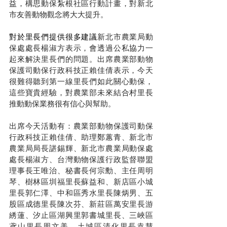
益，構思動保紮根社區行動計畫，對新北
市友善動物觀念將大大提升。
對於里長們提供很多建議
新北市農業局動
保處處長楊淑方表示，會透過公私協力一
起來解決里長們的問題。出席農業部動物
保護司動保行政科技正賴佳倩表示，今天
很難得聽到第一線里長們如此關心動保，
這些寶貴經驗，對農業部未來結合村里長
推動動保業務很有信心與幫助。
出席今天活動有：農業部動物保護司動保
行政科技正賴佳倩、助理鄭蕙青、新北市
農業局局長諶錫輝、新北市農業局動保處
處長楊淑方、台灣動物保護行政監督聯盟
理事長王唯治、秘書長何宗勳、主任周明
琴、樹林區圳福里長蘇益和、新店區小城
里長郭仁澤、中和區秀水里長陳炳男、五
股區成德里長陳次芬、新莊區萬安里長游
綉蓮、汐止區湖興里郭書城里長、三峽區
鳶山里長周文美、土城區清化里長袁慧