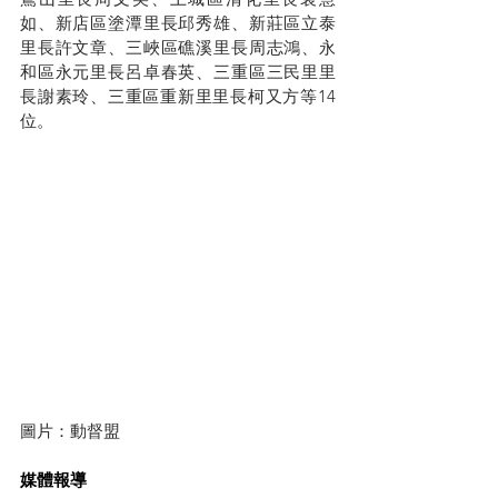
如、新店區塗潭里長邱秀雄、新莊區立泰
里長許文章、三峽區礁溪里長周志鴻、永
和區永元里長呂卓春英、三重區三民里里
長謝素玲、三重區重新里里長柯又方等14
位。
圖片：動督盟
媒體報導