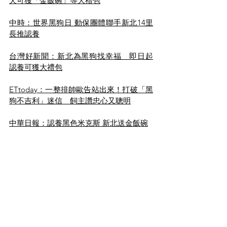
犬可獲「金飯碗」等大禮包
中時：世界黑狗日 動保團體聯手新北14里
長推認養
台灣好新聞：新北為黑狗找幸福　即日起
認養可獲大禮包
ETtoday：一整排帥歐告站出來！打破「黑
狗不吉利」迷信　飼主讚忠心又聰明
中華日報：認養黑色米克斯 新北送金飯碗
翻報：世界黑狗日 動保團體聯手新北14里
長推認養
中評社：10／1世界黑狗日　新北認養黑犬
可獲金飯碗
公立收容所
動保里長