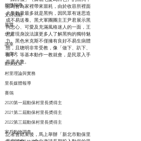
媒體報導
認為會為家裡帶來噩耗，由於收容所裡面
犬隻數量最多就是黑狗，因民眾有迷思造
支持活動
成不易送養。黑犬軍團團主王尹君展示黑
展覽
狗忠心、可愛及充滿風格迷人的一面，王
尹君現身說法讓更多人了解黑狗的獨特魅
培訓
力。黑色米克斯不僅擁有良好不易生病體
講座
態，且聰明非常受教，像「做下、趴下、
遊蕩犬
握手」等基本動作一教就會，是民眾入手
首選犬隻。
動保政策
村里理論與實務
里長媒體報導
賽鴿
2020第一屆動保村里長奬得主
2021第二屆動保村里長奬得主
2022第三屆動保村里長奬得主
家戶動物調查
記者會結束後，馬上舉辦「新北市動保里