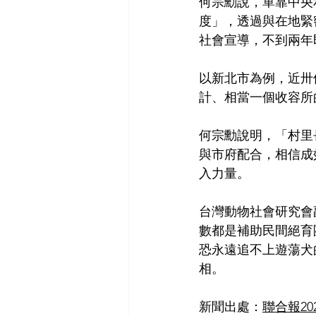
何宗勳說，單靠中央
度」，透過與在地緊
社會宣導，不到兩年
以新北市為例，近卅
計、相當一個收容所
何宗勳說明，「村里
與市府配合，相信成
入力量。
台灣動物社會研究會
數都是補助民間絕育
恐永遠追不上遊蕩犬
相。
新聞出處：
聯合報20