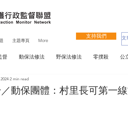
支持我們
題
主題專頁
More
監督
動保法修法
野保法修法
零撲殺
公
 2024
2 min read
立收容所網站評鑑
寵物狗公園
動物醫療
瀕
升／動保團體：村里長可第一線
運動聯盟
其他議題
捐款徵信
財務報告
支持活動
展覽
培訓
講座
遊蕩犬