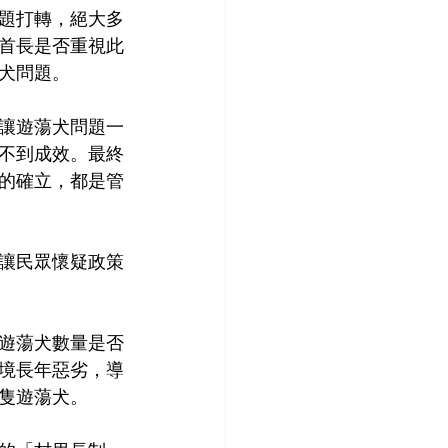
題打轉，絕大多
首長是否重視此
犬問題。
讓遊蕩犬問題一
不到成效。最終
的確立，都是管
讓民眾懷疑政策
遊蕩犬數量是否
境長年惡劣，導
隻遊蕩犬。