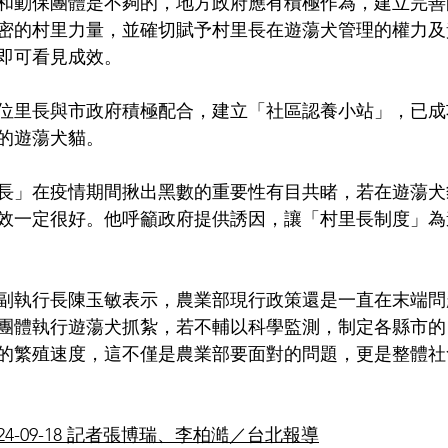
和動保團體是不夠的，地方政府應有積極作為，建立完善
密的村里力量，並確切賦予村里長在遊蕩犬管理的權力及
即可看見成效。
位里長與市政府積極配合，建立「社區認養小站」，已成
的遊蕩犬貓。
長」在疫情期間揪出黑數的重要性有目共睹，若在遊蕩犬
效一定很好。他呼籲政府提供誘因，讓「村里長制度」為
副執行長陳玉敏表示，農業部現行政策還是一直在末端問
團體執行遊蕩犬抓紮，若不輔以科學監測，制定各縣市的
的繁殖速度，這不僅是農業部要面對的問題，更是整體社
24-09-18 記者張博瑞、李柏澔／台北報導