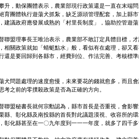
攀升，動保團體表示，
農業部
現行政策還是一直在末端問
絕育團體執行遊蕩犬抓紮，缺乏源頭管理配套，加上縣市
，建議政府應發展成熟的「村里長制度」，協助控管遊蕩
督聯盟理事長王唯治表示，農業部不敢訂定具體目標，才
，相關政策就如「蜻蜓點水」般，看似有在處理，卻又看
行還是要回歸到各縣市，經費到位、作法完善、考核標準
蕩犬問題處理的速度愈慢，未來要花的錢就愈多，而且會
思考之前的零撲殺政策是否為正確的方向。
督聯盟秘書長就何宗勳認為，縣市首長是否重視，會影響
栗縣、彰化縣及南投縣的首長對此議題漠視、收容所的環
，彰化縣甚至在一〇九年度到一一一年度，就多了四千多