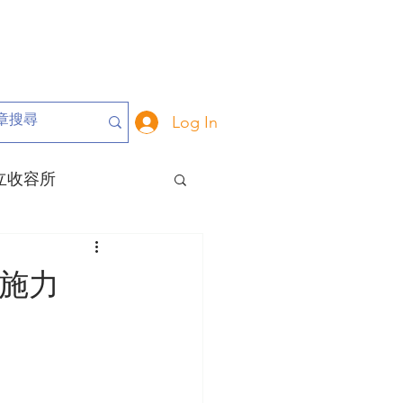
Log In
立收容所
危動物
動保里長
施力
大事記
關於我們
動保政策