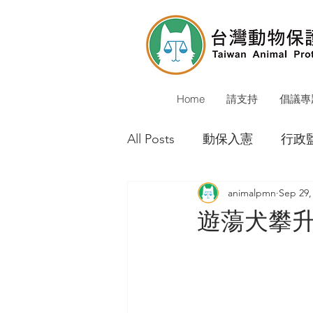
Home
請支持
倡議專
All Posts
動保入憲
行政
animalpmn
Sep 29,
動保警察
校犬貓
公
遊蕩犬攀
環境會議
動物保護立法
重大成果
媒體報導