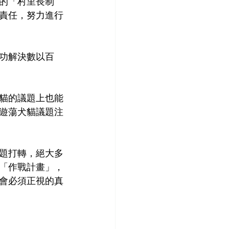
的「村里長制
責任，努力進行
功解決數以百
貓的議題上也能
遊蕩犬貓議題注
題打轉，絕大多
「作戰計畫」，
會必須正視的真