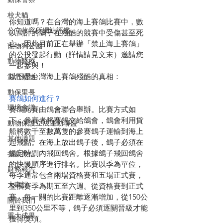
校犬貓
你知道嗎？在台灣的海上賽鴿比賽中，數
公立收容所網站評鑑
以萬計的鴿子在殘酷的競賽中受傷甚至死
亡，因此目前正在舉辦「禁止海上賽鴿」
寵物狗公園
的公投發起行動（詳情請見文末）邀請您
動物醫療
一起參與！
以下是台灣海上賽鴿殘酷的真相：
瀕危動物
動保里長
賽鴿如何進行？
環境會議
賽鴿比賽由鴿會聯合舉辦。比賽方式如
下：參賽者將賽鴿交給鴿會，鴿會利用貨
動物保護立法運動聯盟
船將數千至數萬隻的參賽鴿子運輸到海上
其他議題
起飛點。在海上放出鴿子後，鴿子必須在
規定時間內飛回鴿舍。根據鴿子飛回鴿舍
捐款徵信
的快慢順序進行排名。比賽以季為單位，
財務報告
每季通常包含兩場資格賽和五場正式賽，
大事記
整個賽季為期五至六週。從資格賽到正式
賽，每一關的比賽距離逐漸增加，從150公
關於我們
里到350公里不等，鴿子必須逐關晉級才能
重大成果
獲得獎項。