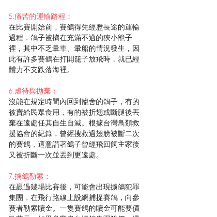
5.痛苦的運輸路程：
在比賽開始前，賽鴿得先經歷長途的運輸
過程，鴿子被擠在充滿不適的狹小籠子
裡，其中不乏暈車、暈船的情況發生，因
此有許多賽鴿在打開籠子放飛時，就已經
體力不支跌落海裡。
6.虐待與拋棄：
沒能在規定時間內回到籠舍的鴿子，有的
被賣給民眾食用，有的被折翅或斷腿後丟
棄在遠處任其自生自滅。根據台灣鳥類救
援協會的紀錄，曾經搜救過翅膀被斷二次
的賽鴿，這意謂著鴿子曾經飛回飼主家後
又被折斷一次並丟到更遠處。
7.擄鴿勒索：
在贏過幾場比賽後，可能會出現擄鴿犯罪
集團，在飛行路線上設網捕捉賽鴿，向參
賽者勒索贖金。一隻賽鴿的贖金可能要價