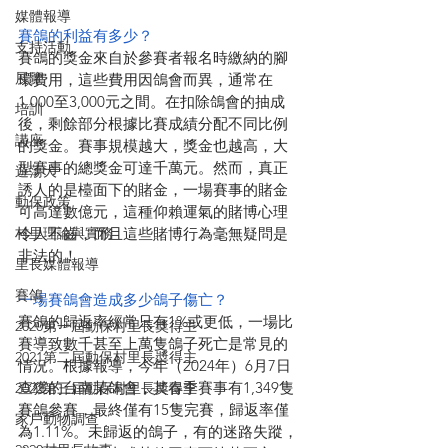
媒體報導
賽鴿的利益有多少？
支持活動
賽鴿的獎金來自於參賽者報名時繳納的腳
展覽
環費用，這些費用因鴿會而異，通常在
1,000至3,000元之間。在扣除鴿會的抽成
培訓
後，剩餘部分根據比賽成績分配不同比例
講座
的獎金。賽事規模越大，獎金也越高，大
型賽事的總獎金可達千萬元。然而，真正
遊蕩犬
誘人的是檯面下的賭金，一場賽事的賭金
動保政策
可高達數億元，這種仰賴運氣的賭博心理
令人不齒，而且這些賭博行為毫無疑問是
村里理論與實務
非法的！
里長媒體報導
賽鴿
一場賽鴿會造成多少鴿子傷亡？
賽鴿的歸返率經常只有1%或更低，一場比
2020第一屆動保村里長奬得主
賽導致數千甚至上萬隻鴿子死亡是常見的
2021第二屆動保村里長奬得主
情況。根據報導，今年（2024年）6月7日
查獲的台南某鴿會，其春季賽事有1,349隻
2022第三屆動保村里長奬得主
賽鴿參賽，最終僅有15隻完賽，歸返率僅
家戶動物調查
為1.11%。未歸返的鴿子，有的迷路失蹤，