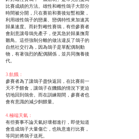
比賽成績的方法。雄性和雌性鴿子大部分
時間被分開，只在賽前和賽後短暫相聚，
利用雄性鴿子的戀巢、戀偶特性來加速其
歸巢速度。而針對雌性賽鴿，有些參賽者
會刻意讓母鴿先產子，使其急於歸巢撫育
雛鳥。這些強制分離的做法違反了鴿子的
自然社交行為，因為鴿子是單配偶制動
物，有著強烈的配偶關係，並共同撫養後
代。
3.飢餓：
參賽者為了讓鴿子盡快返回，在比賽前一
天不予餵食，讓鴿子在饑餓的情況下更迫
切地回到鴿舍。而在訓練期間，參賽者也
會有意識的減少飼餵量。
4.極端天氣：
有些賽事不論天氣好壞都進行，即使知道
會造成鴿子大量傷亡，也執意進行比賽，
等同於將鴿子送死。