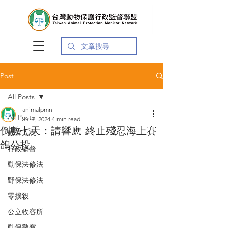
Post
All Posts
animalpmn
All Posts
Jul 2, 2024
4 min read
倒數七天：請響應 終止殘忍海上賽
動保入憲
鴿公投
行政監督
動保法修法
野保法修法
零撲殺
公立收容所
動保警察