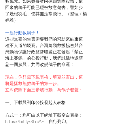
數萬元。如果參賽者向擄鴿集團殺價，還
回來的鴿子可能已經被故意傷害，譬如少
了幾根羽毛，使其無法常飛行。（整理 / 楊
婷雅）
一起行動救鴿子
！
這些無辜的生靈需要我們的幫助來結束這
種不人道的競賽。台灣鳥類救援協會與台
灣動物保護行政監督聯盟正在發起「禁止
海上賽鴿」的公投行動，我們誠摯地邀請
您一同參與，共同改變鴿子的命運！
現在，你只需下載表格，填寫並寄出，這
將是拯救無數鴿子的第一步。
立即依照下面三步驟行動，為鴿子發聲：
一、下載與列印公投發起人表格
方式一：您可由以下網址下載空白表格：
https://bit.ly/3LrcAFT
  自行列印。