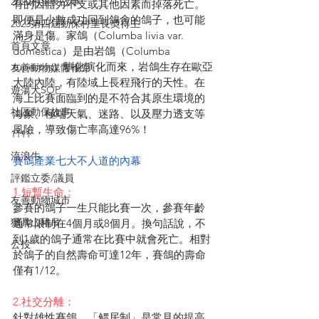
2020村里長故事
有的因體力不支或其他因素而掉落死亡。
即便是少數成功回到鴿舍的鴿子，也可能
2023第四屆動保村里長奬得主
滿身是傷。家鴿（Columba livia var. 
首頁文章
domestica）是由岩鴿（Columba 
rupestris）馴化演化而來，岩鴿生存在歐亞
友善動物媒體報導
大陸內陸，有陸域上長程飛行的天性。在
遊蕩犬SOP
海上比賽面臨到的是不符合其原生環境的
社區動保故事
海象、極端天氣、迷路、以及壓力透支等
風險，導致傷亡率高達96%！
1111
流浪牛
賽鴿產業七大不人道的內幕
評鑑立委/議員
1.短暫生命：
友善動物城市
參賽的鴿子一生只能比賽一次，參賽年齡
獵具山豬吊
通常限制在4個月或8個月。換句話說，不
到1歲的鴿子通常在比賽中就會死亡。相對
公投
於鴿子的自然壽命可達12年，賽鴿的壽命
僅有1/12。
2.社交分離：
針對雄性賽鴿，「鳏居制」是常見的提高