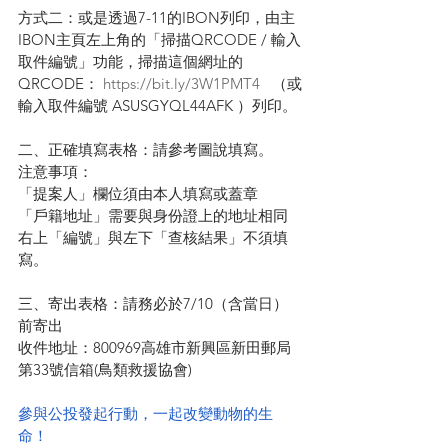
方式二：或是透過7-11的IBON列印，由主
IBON主頁左上角的「掃描QRCODE / 輸入
取件編號」功能，掃描這個網址的
QRCODE： 
https://bit.ly/3W1PMT4
   （或
輸入取件編號 ASUSGYQL44AFK ）列印。
二、正確填寫表格：請參考圖說填寫。
注意事項：
「提案人」欄位須由本人填寫或蓋章
「戶籍地址」需要與身份證上的地址相同
右上「編號」與左下「查核結果」不須填
寫。
三、寄出表格：請務必於7/10（含當日）
前寄出
收件地址：800969高雄市新興區新田郵局
第33號信箱(鳥類救援協會)
參與公投發起行動，一起改變動物的生
命！