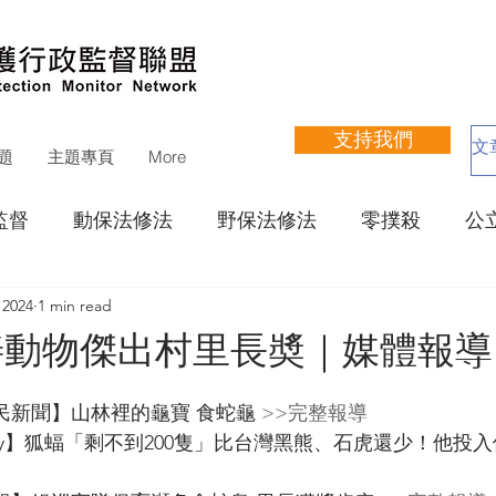
支持我們
題
主題專頁
More
監督
動保法修法
野保法修法
零撲殺
公
 2024
1 min read
立收容所網站評鑑
寵物狗公園
動物醫療
瀕
友善動物傑出村里長奬｜媒體報導
運動聯盟
其他議題
捐款徵信
財務報告
公視公民新聞】山林裡的龜寶 食蛇龜 
>>完整報導
ETtoday】狐蝠「剩不到200隻」比台灣黑熊、石虎還少！他投
支持活動
展覽
培訓
講座
遊蕩犬