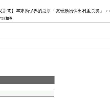
【公視公民新聞】年末動保界的盛事「友善動物傑出村里長獎」
 
媒體報導
閱