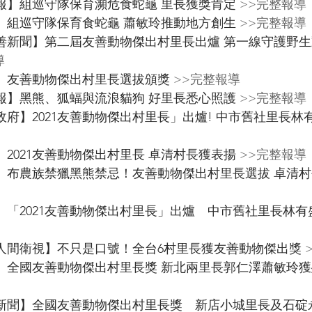
人間福報】組巡守隊保育瀕危食蛇龜 里長獲獎肯定
 >>完整報導
中央社】組巡守隊保育食蛇龜 蕭敏玲推動地方創生 
>>完整報導
【動物友善新聞】第二屆友善動物傑出村里長出爐 第一線守護野
體報導
導
中央社】友善動物傑出村里長選拔頒獎
 >>完整報導
台灣醒報】黑熊、狐蝠與流浪貓狗 好里長悉心照護 
>>完整報導
台中市政府】2021友善動物傑出村里長」出爐! 中市舊社里長林
原民台】2021友善動物傑出村里長 卓清村長獲表揚
 >>完整報導
【原民台】布農族禁獵黑熊禁忌！友善動物傑出村里長選拔 卓清村
【風傳媒】「2021友善動物傑出村里長」出爐　中市舊社里長林
【佛光山人間衛視】不只是口號！全台6村里長獲友善動物傑出獎 
【新頭殼】全國友善動物傑出村里長獎 新北兩里長郭仁澤蕭敏玲
【台灣好新聞】全國友善動物傑出村里長獎　新店小城里長及石碇