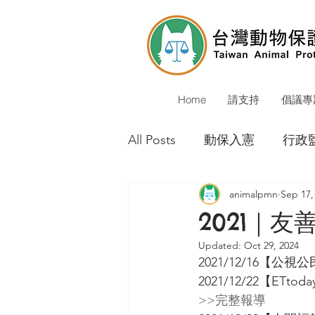
Home
請支持
倡議專
All Posts
動保入憲
行政
animalpmn
Sep 17,
動保警察
校犬貓
公
2021｜
Updated:
Oct 29, 2024
環境會議
動物保護立法
2021/12/16【
2021/12/22【
>>完整報導
重大成果
媒體報導