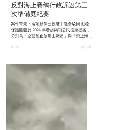
Jan 27
4 min read
反對海上賽鴿行政訴訟第三
次準備庭紀要
案件背景：兩項動保公投遭中選會駁回 動物
保護團體於 2024 年發起兩項公民投票提案，
分別為「全面禁止使用山豬吊」與「禁止海上
賽鴿」。兩案經限期補正後，提交中央選舉委
員會委員會議審議，惟中選會於 2024 年 12
月 20 日認定仍不符合法定要件，因而一併駁
回。 其中，「全面禁止使用山豬吊」公投案
日前已於行政訴訟中敗訴，領銜人並已決定放
棄上訴。 第三次準備庭出庭情形與時間紀錄
今（2026 年 1 月 27 日）「禁止海上賽鴿」公
投案在台北高等法院高等行政庭進行第三次準
備庭（前兩次分別於 2025 年 8 月 5 日及 11
月 28 日召開）。本案領銜人、台灣鳥類救援
協會秘書長吳羽心一早自高雄北上出庭，義務
辯護律師陳鋕銘於前一晚自台南北上應訊，另
由共同發動公投團體──台灣動物保護行政監