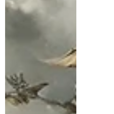
督聯盟秘書長何宗勳陪同出庭。第二次準備庭
時，我方律師要求前傳訊中選會前主委李進勇
出庭辯論，中選會嚇到，本次更換律師，委由
一位來自花蓮律師擔任辯護。 原訂上午 10 時
30 分開庭，實際延至 11 時 8 分開始，並於
11 時 18 分結束