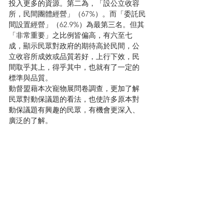
投入更多的資源。第二為，「設公立收容
所，民間團體經營」（67%）。而「委託民
間設置經營」（62.9%）為最第三名。但其
「非常重要」之比例皆偏高，有六至七
成，顯示民眾對政府的期待高於民間，公
立收容所成效或品質若好，上行下效，民
間取乎其上，得乎其中，也就有了一定的
標準與品質。
動督盟藉本次寵物展問卷調查，更加了解
民眾對動保議題的看法，也使許多原本對
動保議題有興趣的民眾，有機會更深入、
廣泛的了解。