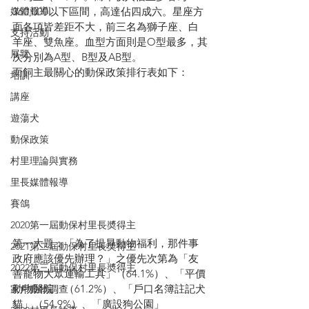
媒體報導
360,000以下區間，高達佔四成六。星座方
面各項皆差距不大，前三名為獅子座、白
支持活動
羊座、雙魚座。血型方面則是O型最多，其
展覽
次分別為A型、B型及AB型。
而飼主最關心的動保政策排行表如下：
培訓
講座
遊蕩犬
動保政策
村里理論與實務
里長媒體報導
賽鴿
2020第一屆動保村里長奬得主
第一大題：「為了提昇動物福利，那件事
2021第二屆動保村里長奬得主
政府應該優先辦理？」之優先次第為「友
2022第三屆動保村里長奬得主
善寵物大眾運輸工具」（64.1%）、「平價
動物醫院」（61.2%）、「戶口名簿註記犬
家戶動物調查
貓」（54.9%）、「廣設狗公園」