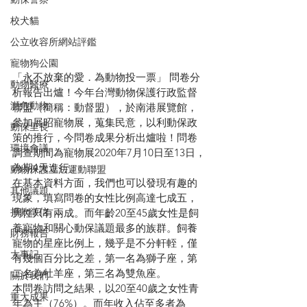
校犬貓
公立收容所網站評鑑
寵物狗公園
「永不放棄的愛．為動物投一票」 問卷分
動物醫療
析報告出爐！今年台灣動物保護行政監督
瀕危動物
聯盟（簡稱：動督盟），於南港展覽館，
參加展昭寵物展，蒐集民意，以利動保政
動保里長
策的推行，今問卷成果分析出爐啦！問卷
環境會議
調查期間為寵物展2020年7月10日至13日，
為期4天進行。
動物保護立法運動聯盟
在基本資料方面，我們也可以發現有趣的
其他議題
現象，填寫問卷的女性比例高達七成五，
捐款徵信
男性只有兩成。而年齡20至45歲女性是飼
養寵物和關心動保議題最多的族群。飼養
財務報告
寵物的星座比例上，幾乎是不分軒輊，僅
大事記
有幾個百分比之差，第一名為獅子座，第
二名為牡羊座，第三名為雙魚座。
關於我們
本問卷訪問之結果，以20至40歲之女性青
重大成果
年為主（76%）。而年收入佔至多者為