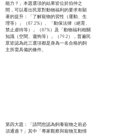
能力？
」本題選項的結果皆位於伯仲之
間，可以看出民眾對動物福利的要求有顯
著的提升：「了解寵物的習性（運動、生
理等）」（87.2%）、「動保法律（絕育、
禁止虐待等）」（87%）及「動物福利相關
知識（空間、遛狗等）」（79.2），普遍民
眾皆認為此三選項都是身為一名合格的飼
主所需具備的條件。
第四大題：「
請問您認為飼養寵物之前必
須通過？
」其中「專家觀察與寵物互動情