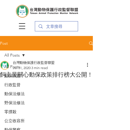
Post
All Posts
台灣動物保護行政監督聯盟
All Posts
Jul 31, 2020
3 min read
飼主最關心動保政策排行榜大公開！
動保入憲
行政監督
動保法修法
野保法修法
零撲殺
公立收容所
動保警察