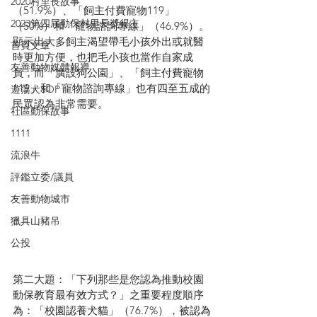
2020村里長故事
（51.9%）、「飼主付費寵物119」
2023第四屆動保村里長奬得主
（50%）和「寵物諮詢專線」（46.9%）。
顯示出大多飼主渴望帶毛小孩外出或就醫
首頁文章
時更加方便，也把毛小孩也當作自家成
友善動物媒體報導
員，而「廣設狗公園」、「飼主付費寵物
119」和「寵物諮詢專線」也有四至五成的
遊蕩犬SOP
民眾認為非常需要。
社區動保故事
1111
流浪牛
評鑑立委/議員
友善動物城市
獵具山豬吊
公投
第二大題：「
下列那些是您認為推動校園
動保教育最有效方式？
」之重要程度順序
為：「校園認養犬貓」（76.7%），被認為