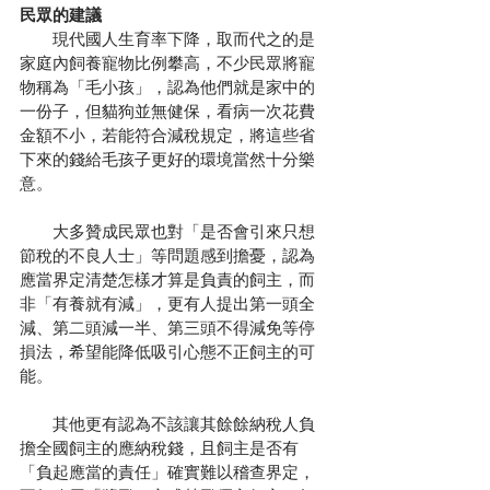
民眾的建議
　　現代國人生育率下降，取而代之的是
家庭內飼養寵物比例攀高，不少民眾將寵
物稱為「毛小孩」，認為他們就是家中的
一份子，但貓狗並無健保，看病一次花費
金額不小，若能符合減稅規定，將這些省
下來的錢給毛孩子更好的環境當然十分樂
意。
　　大多贊成民眾也對「是否會引來只想
節稅的不良人士」等問題感到擔憂，認為
應當界定清楚怎樣才算是負責的飼主，而
非「有養就有減」，更有人提出第一頭全
減、第二頭減一半、第三頭不得減免等停
損法，希望能降低吸引心態不正飼主的可
能。
　　其他更有認為不該讓其餘餘納稅人負
擔全國飼主的應納稅錢，且飼主是否有
「負起應當的責任」確實難以稽查界定，