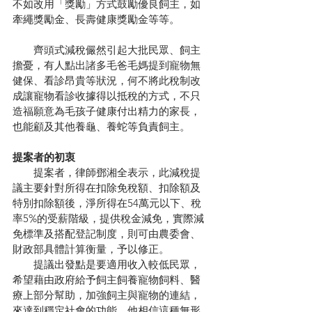
不如改用「獎勵」方式鼓勵優良飼主，如
牽繩獎勵金、長壽健康獎勵金等等。
　　齊頭式減稅儼然引起大批民眾、飼主
擔憂，有人點出諸多毛爸毛媽提到寵物無
健保、看診昂貴等狀況，何不將此稅制改
成讓寵物看診收據得以抵稅的方式，不只
造福願意為毛孩子健康付出精力的家長，
也能顧及其他養龜、養蛇等負責飼主。
提案者的初衷
　　提案者，律師鄧湘全表示，此減稅提
議主要針對所得在扣除免稅額、扣除額及
特別扣除額後，淨所得在54萬元以下、稅
率5%的受薪階級，提供稅金減免，實際減
免標準及搭配登記制度，則可由農委會、
財政部具體計算衡量，予以修正。
　　提議出發點是要適用收入較低民眾，
希望藉由政府給予飼主飼養寵物飼料、醫
療上部分幫助，加強飼主與寵物的連結，
來達到穩定社會的功能，他相信這種無形