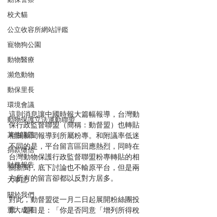
校犬貓
公立收容所網站評鑑
寵物狗公園
動物醫療
瀕危動物
動保里長
環境會議
這則消息讓中國時報大篇幅報導，台灣動
動物保護立法運動聯盟
保行政監督聯盟（簡稱：動督盟）也轉貼
其他議題
相關新聞報導到所屬粉專。和附議率低迷
不同的是，平台留言區回應熱烈，同時在
捐款徵信
台灣動物保護行政監督聯盟粉專轉貼的相
財務報告
關新聞，底下討論也不輸原平台，但是兩
方所有的留言卻都以反對方居多。
大事記
關於我們
對此，動督盟從一月二日起展開粉絲團投
重大成果
票，題目是：「
你是否同意「增列所得稅