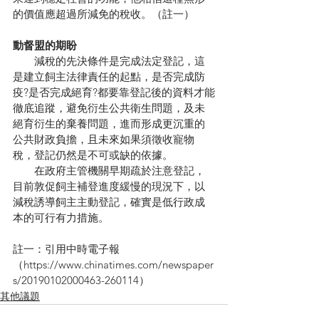
的價值應超過所減免的稅收。（註一）
動督盟的期盼
　　減稅的先決條件是完成法定登記，這
是建立飼主法律責任的起點，是否完成防
疫?是否完成絕育?都要靠登記後的資料才能
徹底追蹤，避免衍生公共衛生問題，及未
絕育衍生的棄養問題，進而形成更沉重的
公共財政負擔，且未來如果須徵收寵物
稅，登記仍然是不可或缺的依據。
　　在政府主管機關早期疏於注意登記，
目前敦促飼主補登進度緩慢的現況下，以
減稅誘導飼主主動登記，確實是低行政成
本的可行有力措施。
註一：引用中時電子報
（https://www.chinatimes.com/newspaper
s/20190102000463-260114）
其他議題