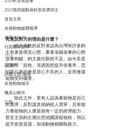
2020村里長故事
2023第四屆動保村里長奬得主
首頁文章
友善動物媒體報導
遊蕩犬SOP
究竟反對方的理由是什麼？
　　絕大多數的反對者認為台灣有許多飼
社區動保故事
主有著貪便宜心態，秉著省錢省事的心態
1111
放養狗貓，飼主責任顯然不足。如今若是
試圖用「節稅」等誘因想提升領養率，恐
流浪牛
怕吸引來的會是居心不良的人，反而會讓
評鑑立委/議員
寵物受到傷害。
友善動物城市
獵具山豬吊
　　除此之外，更有人認為養寵物是自己
公投
的選擇，反對讓其他納稅人買單，且有能
力養寵物的人應當就有一定的經濟能力，
甚至主張飼主應比照他國課寵物稅，用以
提升政策資源，加強動物相關執政力。