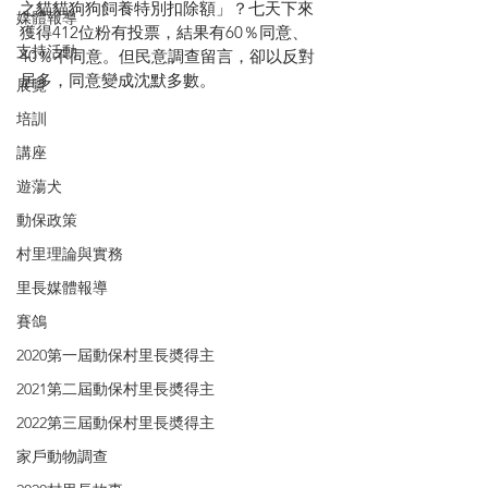
之貓貓狗狗飼養特別扣除額」？
七天下來
媒體報導
獲得412位粉有投票，結果有60％同意、
支持活動
40％不同意。但民意調查留言，卻以反對
居多，同意變成沈默多數。
展覽
培訓
講座
遊蕩犬
動保政策
村里理論與實務
里長媒體報導
賽鴿
2020第一屆動保村里長奬得主
2021第二屆動保村里長奬得主
2022第三屆動保村里長奬得主
家戶動物調查