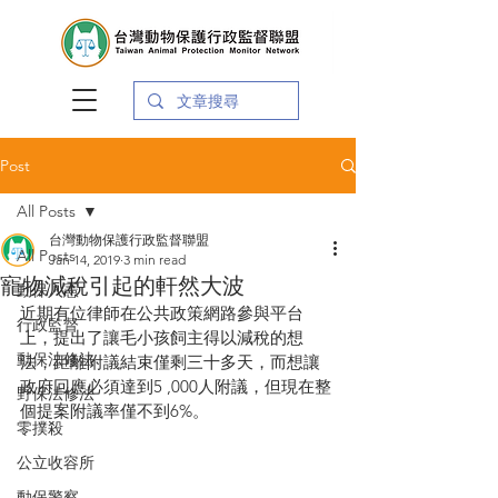
Post
All Posts
台灣動物保護行政監督聯盟
All Posts
Jan 14, 2019
3 min read
寵物減稅引起的軒然大波
動保入憲
近期有位律師在公共政策網路參與平台
行政監督
上，提出了讓毛小孩飼主得以減稅的想
動保法修法
法，距離附議結束僅剩三十多天，而想讓
政府回應必須達到5 ,000人附議，但現在整
野保法修法
個提案附議率僅不到6%。
零撲殺
公立收容所
動保警察