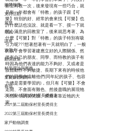
媒體報導
新生再教一次，後來發現有一些巧合，就
是每一年都會有「特教」的孩子跟【可
支持活動
樂】特別的好、經常的會來找【可樂】也
展覽
許什麼話也沒說、就是看一下、摸一下就
開心滿意的回教室了，後來就思考著、為
培訓
什麼【可樂】對「特教」的孩子特別有吸
講座
引力呢???想著想著有一天就明白了，一般
遊蕩犬
的孩子會學習著建應立好的人際關係、然
後有自己的朋友、同學、而特教的孩子有
動保政策
時因為他們表達的能力不夠好、又或者是
村里理論與實務
肢體動作不夠敏捷、長期下來有的時候他
們的同學會遠離他們(同年紀的孩子、包容
里長媒體報導
力總是需要學習的)，但只有【可樂】不會
賽鴿
走開、不會面有難色、然後盡職的展現牠
2020第一屆動保村里長奬得主
天然呆萌的笑笑臉、療癒著靠近牠的大
家。
2021第二屆動保村里長奬得主
2022第三屆動保村里長奬得主
家戶動物調查