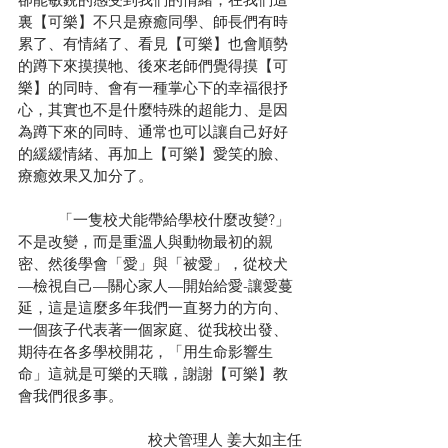
裏【可樂】不只是療癒同學、師長們有時
累了、有情緒了、看見【可樂】也會順勢
的蹲下來摸摸牠、後來老師們覺得摸【可
樂】的同時、會有一種掌心下的幸福很抒
心，其實也不是什麼特殊的超能力、是因
為蹲下來的同時、通常也可以讓自己好好
的緩緩情緒、再加上【可樂】愛笑的臉、
療癒效果又加分了。
	「一隻校犬能帶給學校什麼改變?」
不是改變，而是重溫人與動物最初的親
密、然後學會「愛」與「被愛」，從校犬
—檢視自己—關心家人—開始給愛-讓愛蔓
延，這是這麼多年我們一直努力的方向、
一個孩子代表著一個家庭、從我校出發、
期待在各多學校開花，「用生命影響生
命」這就是可樂的天職，謝謝【可樂】教
會我們很多事。
校犬管理人 姜大如主任