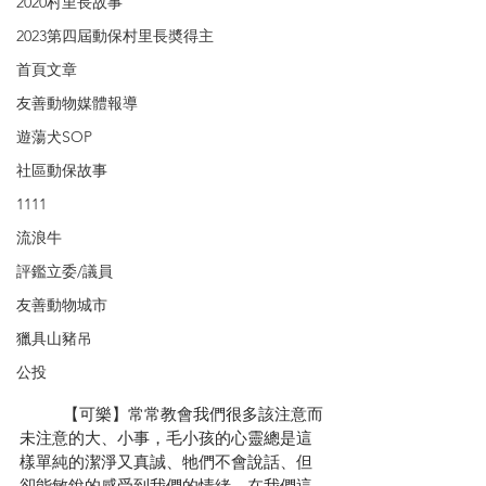
2020村里長故事
2023第四屆動保村里長奬得主
首頁文章
友善動物媒體報導
遊蕩犬SOP
社區動保故事
1111
流浪牛
評鑑立委/議員
友善動物城市
獵具山豬吊
公投
	【可樂】常常教會我們很多該注意而
未注意的大、小事，毛小孩的心靈總是這
樣單純的潔淨又真誠、牠們不會說話、但
卻能敏銳的感受到我們的情緒，在我們這