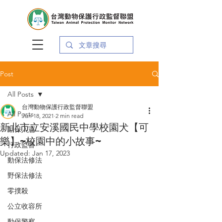
Post
All Posts
台灣動物保護行政監督聯盟
All Posts
Jun 18, 2021
2 min read
新北市立安溪國民中學校園犬【可
動保入憲
樂】~校園中的小故事~
行政監督
Updated:
Jan 17, 2023
動保法修法
野保法修法
零撲殺
公立收容所
動保警察