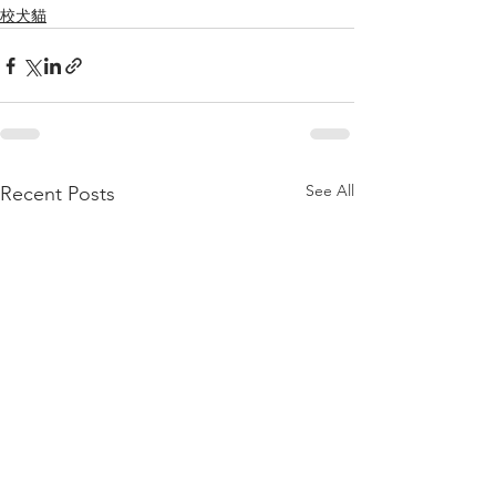
校犬貓
See All
Recent Posts