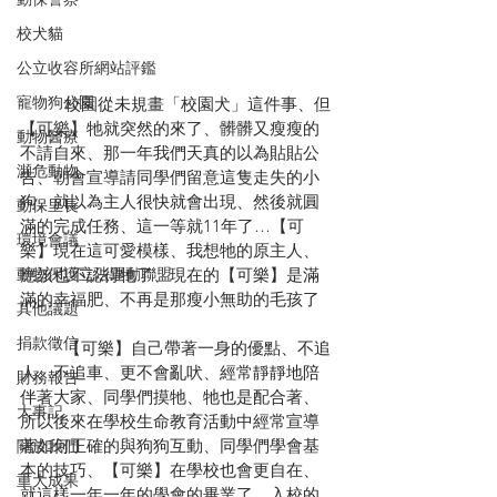
校犬貓
公立收容所網站評鑑
寵物狗公園
	校園從未規畫「校園犬」這件事、但
【可樂】牠就突然的來了、髒髒又瘦瘦的
動物醫療
不請自來、那一年我們天真的以為貼貼公
瀕危動物
告、朝會宣導請同學們留意這隻走失的小
狗、就以為主人很快就會出現、然後就圓
動保里長
滿的完成任務、這一等就11年了…【可
環境會議
樂】現在這可愛模樣、我想牠的原主人、
應該也不認得牠了、現在的【可樂】是滿
動物保護立法運動聯盟
滿的幸福肥、不再是那瘦小無助的毛孩了
其他議題
捐款徵信
	【可樂】自己帶著一身的優點、不追
人、不追車、更不會亂吠、經常靜靜地陪
財務報告
伴著大家、同學們摸牠、牠也是配合著、
大事記
所以後來在學校生命教育活動中經常宣導
著如何正確的與狗狗互動、同學們學會基
關於我們
本的技巧、【可樂】在學校也會更自在、
重大成果
就這樣一年一年的學會的畢業了、入校的