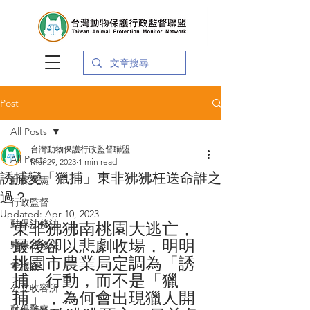
Post
All Posts
台灣動物保護行政監督聯盟
All Posts
Mar 29, 2023
1 min read
誘捕變「獵捕」東非狒狒枉送命誰之
動保入憲
過？
行政監督
Updated:
Apr 10, 2023
動保法修法
東非狒狒南桃園大逃亡，
最後卻以悲劇收場，明明
野保法修法
桃園市農業局定調為「誘
零撲殺
捕」行動，而不是「獵
公立收容所
捕」，為何會出現獵人開
動保警察