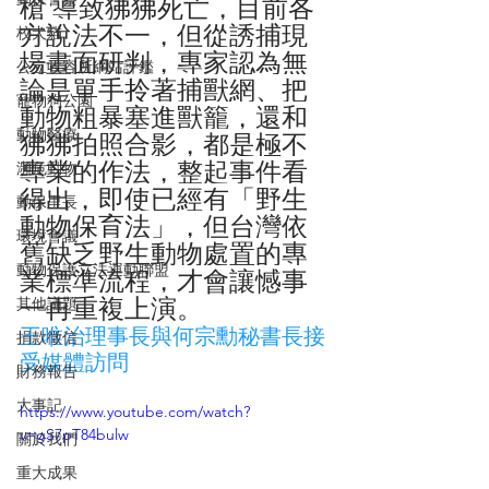
槍 導致狒狒死亡，目前各
方說法不一，但從誘捕現
校犬貓
場畫面研判，專家認為無
公立收容所網站評鑑
論是單手拎著捕獸網、把
寵物狗公園
動物粗暴塞進獸籠，還和
動物醫療
狒狒拍照合影，都是極不
專業的作法，整起事件看
瀕危動物
得出，即使已經有「野生
動保里長
動物保育法」，但台灣依
環境會議
舊缺乏野生動物處置的專
動物保護立法運動聯盟
業標準流程，才會讓憾事
一再重複上演。
其他議題
王唯治理事長與何宗勳秘書長接
捐款徵信
受媒體訪問
財務報告
大事記
https://www.youtube.com/watch?
v=gS7pT84bulw
關於我們
重大成果