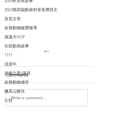
2020村里長故事
2023第四屆動保村里長奬得主
首頁文章
友善動物媒體報導
遊蕩犬SOP
社區動保故事
1111
流浪牛
評鑑立委/議員
Comments
友善動物城市
獵具山豬吊
Write a comment...
降低除草劑風險，推動零
短評：公投訴訟
公投
毒害綠地管理
輸了 一場程序
記錄
​訂閱電子報 關注台灣動保