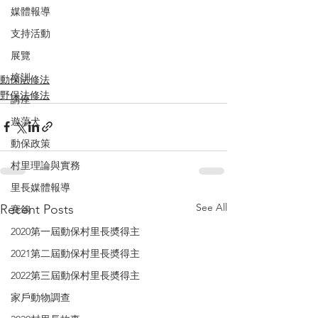
媒體報導
支持活動
展覽
培訓
動保法修法
野保法修法
講座
遊蕩犬
動保政策
村里理論與實務
里長媒體報導
See All
Recent Posts
賽鴿
2020第一屆動保村里長奬得主
2021第二屆動保村里長奬得主
2022第三屆動保村里長奬得主
家戶動物調查