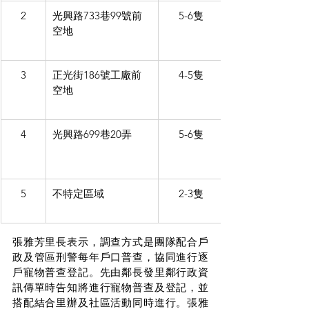
2
光興路733巷99號前
5-6隻
空地
3
正光街186號工廠前
4-5隻
空地
4
光興路699巷20弄
5-6隻
5
不特定區域
2-3隻
張雅芳里長表示，調查方式是團隊配合戶
政及管區刑警每年戶口普查，協同進行逐
戶寵物普查登記。先由鄰長發里鄰行政資
訊傳單時告知將進行寵物普查及登記，並
搭配結合里辦及社區活動同時進行。張雅