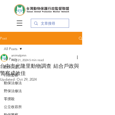
Post
All Posts
animalpmn
All Posts
Aug 21, 2024
5 min read
台中市光隆里動物調查 結合戶政與
動保入憲
警察成效佳
行政監督
Updated:
Oct 29, 2024
動保法修法
野保法修法
零撲殺
公立收容所
動保警察