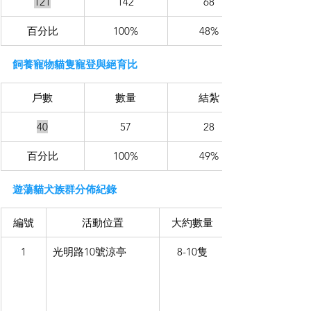
121
142
68
百分比
100%
48%
飼養寵物貓隻寵登與絕育比
戶數
數量
結紮
40
57
28
百分比
100%
49%
遊蕩貓犬族群分佈紀錄
編號
活動位置
大約數量
1
光明路10號涼亭
8-10隻