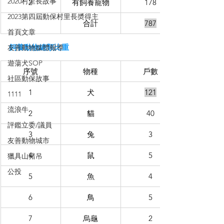
2020村里長故事
2
有飼養寵物
178
2023第四屆動保村里長奬得主
合計
787
首頁文章
飼養動物總類比重
友善動物媒體報導
遊蕩犬SOP
序號
物種
戶數
社區動保故事
1
犬
121
1111
流浪牛
2
貓
40
評鑑立委/議員
3
兔
3
友善動物城市
4
鼠
5
獵具山豬吊
公投
5
魚
4
6
鳥
5
7
烏龜
2