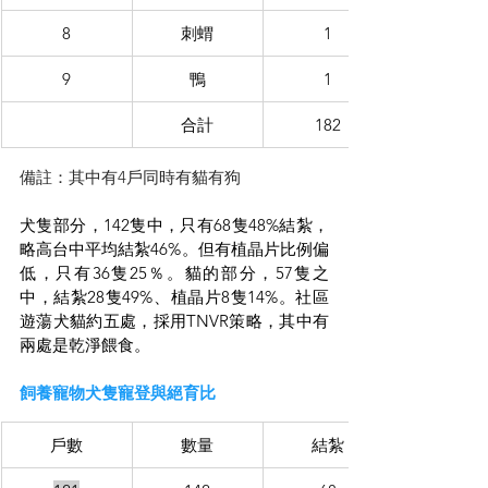
8
刺蝟
1
9
鴨
1
合計
182
備註：其中有4戶同時有貓有狗
犬隻部分，142隻中，只有68隻48%結紮，
略高台中平均結紮46%。但有植晶片比例偏
低，只有36隻25％。貓的部分，57隻之
中，結紮28隻49%、植晶片8隻14%。社區
遊蕩犬貓約五處，採用TNVR策略，其中有
兩處是乾淨餵食。
飼養寵物犬隻寵登與絕育比
戶數
數量
結紮