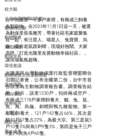
校犬貓
公立收容所網站評鑑
台中光隆里一千多戶家裡，有兩成三飼養
各類寵物，在2023年11月1日這一天，被選
寵物狗公園
為動保里長張雅芳，帶著社區毛家庭聚集
動物醫療
在一起，有汪星人、喵星人、兔寶寶、烏
龜，還有老鼠跟刺蝟，現場好熱鬧。大家
瀕危動物
高呼「打造光隆里友善動物幸福社區」，
動保里長
讓現場氣氛超嗨。
環境會議
光隆里與台灣動物保護行政監督聯盟聯合
動物保護立法運動聯盟
召開記者會，公布全國第二份，台中市首
其他議題
份以里為主動物調查報告書。調查報告結
果，顯示，該里1230戶，扣掉兩成空戶，
捐款徵信
有兩成三178戶家裡飼養犬、貓、兔、鼠、
財務報告
魚、鳥、烏龜、刺蝟與鴨九種寵物。第一
大事記
名是飼養犬，121戶142隻占66%，其次是
貓40戶57隻占22%，為最大宗。第三是鼠5
關於我們
戶10隻3%與鳥5戶9隻3%，第四是兔子三戶
重大成果
8隻2%與魚4戶60隻。