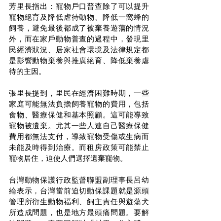
芳里長指出：寵物戶口普查除了可以提升
寵物絕育及降低虐待動物、降低一窩蜂的
飼養，避免最後都成了被棄養遊蕩的情況
外，而在家戶動物普查的過程中，發現里
民經濟狀況、居家社會環境及法律規定都
是影響動物棄養與推廣絕育、降低棄養虐
待的主因。
張里長提到，里民在經濟困難時期，一些
家庭可能無法負擔飼養寵物的費用，包括
食物、醫療保健和基本照顧。這可能導致
寵物被遺棄。尤其一些人連自己醫療保健
費用都無法支付，導致寵物受傷或生病而
未能及時得到治療。而租房政策可能禁止
寵物居住，迫使人們選擇遺棄寵物。
台灣動物保護行政監督聯盟副理事長呂幼
綸表示，台灣當前迫切動保課題就是源頭
管理所衍生動物福利、飼主責任與遊蕩犬
所造成問題，也是地方最頭痛問題。要解