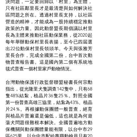
決問題，一定要回歸以「村里」為主體，
只有社區鄰里長才是最清楚與如何解決社
區問題之所在。透過村里長支持，以社區
營造的精神，才能成為一股持續穩定推動
政策的力量。因此動督盟長期倡議以村里
長為主體來推動社區動保業務，從2020起
每年舉辦動保村里長表揚，至今已四屆選
出22位動保村里長領頭羊。今天與張雅芳
里長合作，完成全國第二份，台中首次動
物普查報告書。這是國內第二個有系統地
毯式普查一個村里家戶動物情況。
台灣動物保護行政監督聯盟秘書長何宗勳
指出，從光隆里犬隻調查142隻中，只有68
隻48%結紮，植晶片36隻25％。對照全國
第一份普查高雄三協里，結紮為43%、植晶
片24％。再根據動保團體一般普查，絕育
與植晶片普遍還是偏低，這也就是為何遊
蕩犬問題很難根本解決。全國普遍地方動
保機關與動保團體量能有限，以台中市29
區625里，以台中市配給專職動檢員只有20