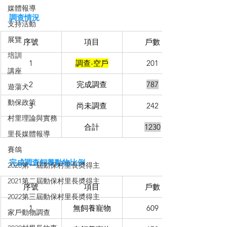
媒體報導
調查情況
支持活動
展覽
序號
項目
戶數
培訓
1
調查-空戶
201
講座
2
完成調查
787
遊蕩犬
動保政策
3
尚未調查
242
村里理論與實務
合計
1230
里長媒體報導
賽鴿
完成調查飼養動物比例
2020第一屆動保村里長奬得主
2021第二屆動保村里長奬得主
序號
項目
戶數
2022第三屆動保村里長奬得主
1
無飼養寵物
609
家戶動物調查