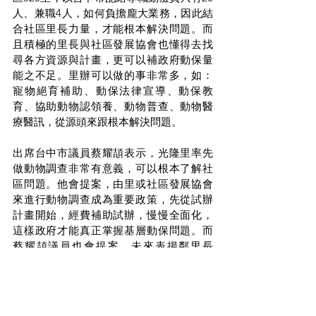
人、兼職4人，如何負擔龐大業務，因此結
合社區里長力量，才能根本解決問題。而
且積極的里長與社區發展協會也懂得去找
尋各方資源與計畫，更可以補政府動保量
能之不足。里辦可以做的事非常多，如：
寵物絕育補助、動保法律宣導、動保教
育、協助動物認領養、動物普查、動物醫
療醫訊，從源頭來跟根本解決問題。
出席台中市議員蔡耀頡表示，光隆里率先
做動物調查非常有意義，可以根本了解社
區問題。他會提案，由里或社區發展協會
來進行動物調查成為重要政策，先從試辦
計畫開始，經費補助試辦，慢慢全面化，
這樣政府才能真正掌握基層動保問題。而
蔡耀頡議員也會提案，未來表揚鄰里長
時，動物保護也列入加分指標。相關補助
如社區營造等，動物保護也增列補助項
目。