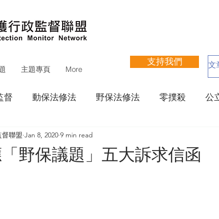
支持我們
題
主題專頁
More
監督
動保法修法
野保法修法
零撲殺
公
監督聯盟
Jan 8, 2020
9 min read
立收容所網站評鑑
寵物狗公園
動物醫療
瀕
應「野保議題」五大訴求信函
運動聯盟
其他議題
捐款徵信
財務報告
支持活動
展覽
培訓
講座
遊蕩犬