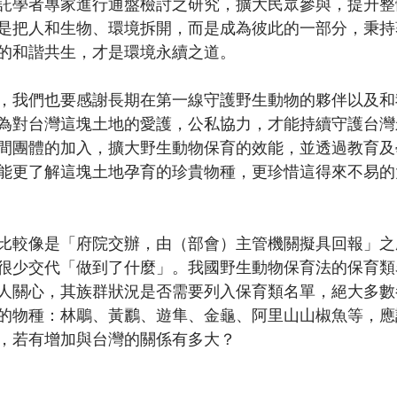
託學者專家進行通盤檢討之研究，擴大民眾參與，提升整
是把人和生物、環境拆開，而是成為彼此的一部分，秉持
的和諧共生，才是環境永續之道。
，我們也要感謝長期在第一線守護野生動物的夥伴以及和
為對台灣這塊土地的愛護，公私協力，才能持續守護台灣
間團體的加入，擴大野生動物保育的效能，並透過教育及
能更了解這塊土地孕育的珍貴物種，更珍惜這得來不易的
比較像是「府院交辦，由（部會）主管機關擬具回報」之
很少交代「做到了什麼」。我國野生動物保育法的保育類
人關心，其族群狀況是否需要列入保育類名單，絕大多數
的物種：林鵰、黃鸝、遊隼、金龜、阿里山山椒魚等，應
，若有增加與台灣的關係有多大？