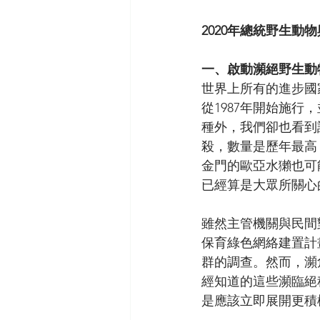
2020年總統野生動
一、啟動瀕絕野生動
世界上所有的進步國
從1987年開始施
種外，我們卻也看到
殺，數量是歷年最高
金門的歐亞水獺也可
已經算是大眾所關心
雖然主管機關與民間
保育綠色網絡建置計
群的調查。然而，瀕
經知道的這些瀕臨絕
是應該立即展開更積