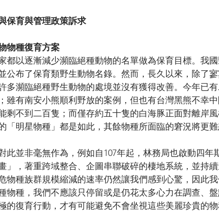
物與保育與管理政策訴求
物物種復育方案
家都以逐漸減少瀕臨絕種動物的名單做為保育目標。我國
行，並公布了保育類野生動物名錄。然而，長久以來，除了
許多瀕臨絕種野生動物的處境並沒有獲得改善。今年已有
；雖有南安小熊順利野放的案例，但也有台灣黑熊不幸中
能剩不到二百隻；而僅存約五十隻的白海豚正面對離岸風
的「明星物種」都是如此，其餘物種所面臨的窘況將更難
對此並非毫無作為，例如自107年起，林務局也啟動四年
畫」，著重跨域整合、企圖串聯破碎的棲地系統，並持續
危物種族群規模縮減的速率仍然讓我們感到心驚，因此我
種物種，我們不應該只停留或是仍花太多心力在調查、盤
極的復育行動，才有可能避免不會坐視這些美麗珍貴的物