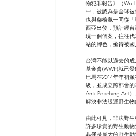
物犯罪報告》（World Wild
中，被認為是全球被
也與柴棺龜一同從「
西亞出發，預計經台
現一個個案，往往代
站的腳色，亟待被國
台灣不能以過去的成
基金會(WWF)就
巴馬在2014年年
級，並成立跨部會的專
Anti-Poachi
解決非法販運野生物
由此可見，非法野生
許多珍貴的野生動物
非僅是最大的野生動