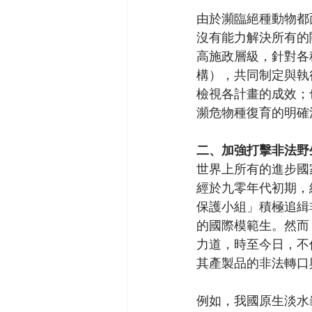
由於瀕臨絕種動物都
沒有能力解決所有的
高施政層級，針對各
構），共同制定與執
檢視各計畫的成效；
瀕危物種復育的明確
二、加強打擊非法野
世界上所有的進步國
經於九零年代初期，
保護小組」積極追緝
的國際模範生。然而
力道，時至今日，不
其產製品的非法轉口
例如，我國原生淡水