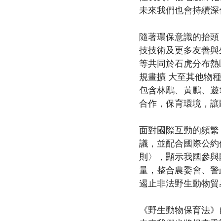
未來我們也會持續深
隨著環保意識的抬頭
技技術及更多友善與
等共同於石虎分布熱
規畫擴 大至其他物
包含林鵰、黃鸝、遊
合作，保育環境，讓
面對國際互動的頻繁
議，並配合國際公約
則〉，顯示我國參與
量，整合農委會、警
遏止非法野生動物貿
《野生動物保育法》