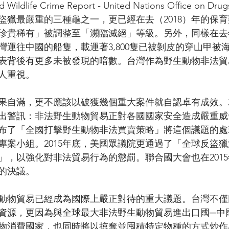
life Crime Report - United Nations Office on Dru
盜獵最嚴重的三種龜之一，更已經在去（2018）年的保
珍貴稀有」被調整至「瀕臨滅絕」等級。另外，同樣在去
灣運往中國的船隻，載運著3,800隻已被剝皮的穿山甲被
表背後有更多未被發現的暗數。台灣作為野生動物非法貿
人重視。
果自滿，更不應該以破獲幾個重大案件就自認卓有成效。2
已發出警訊：非法野生動物貿易正對各國國家安全造成嚴重
初頒布了「全國打擊野生動物非法買賣策略」將這個議題的
案小組。2015年底，美國眾議院更通過了「全球反盜獵法案（
ng Act）」，以強化對非法貿易行為的懲罰。聯合國大會也在20
的決議。
動物貿易已經成為國際上嚴正對待的重大議題。台灣不僅
資源，更因為與全球最大非法野生動物貿易進出口國─中
物消費國家，也同時將以掠奪並囤積特定物種的方式炒作