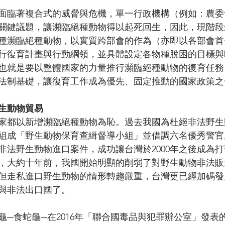
面臨著複合式的威脅與危機，單一行政機構（例如：農委
關鍵議題，讓瀕臨絕種動物得以起死回生，因此，現階段
種瀕臨絕種動物，以實質跨部會的作為（亦即以各部會首
行復育計畫與行動綱領，並具體設定各物種脫困的目標與
也就是要以整體國家的力量推行瀕臨絕種動物的復育任務
法制基礎，讓復育工作成為優先、固定推動的國家政策之
生動物貿易
家都以新增瀕臨絕種動物為恥。過去我國為杜絕非法野生
組成「野生動物保育查緝督導小組」並借調六名優秀警官
非法野生動物進口案件，成功讓台灣於2000年之後成為
，大約十年前，我國開始明顯的削弱了對野生動物非法販
但走私進口野生動物的情形轉趨嚴重，台灣更已經加碼發
與非法出口國了。
龜─食蛇龜─在2016年「聯合國毒品與犯罪辦公室」發表