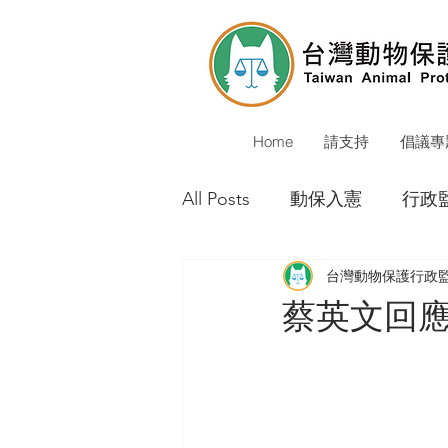
Home
請支持
倡議專
All Posts
動保入憲
行政
台灣動物保護行政
動保警察
校犬貓
公
蔡英文回
環境會議
動物保護立法
重大成果
媒體報導