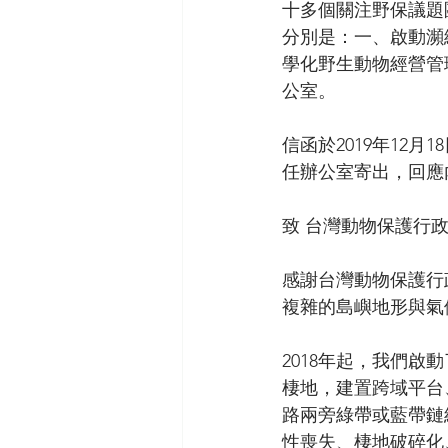
十多個關注野保議題
分別是：一、啟動瀕
學化野生動物經營管
公室。
信函於2019年12
任辦公室寄出，回應
致 台灣動物保護行
感謝台灣動物保護行
複雜的島嶼地形與氣
2018年起，我們
棲地，建置跨域平台
路兩旁綠帶或藍帶鏈
性喪失、棲地破碎化