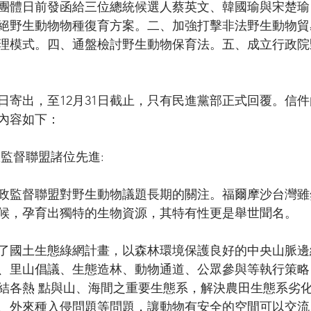
團體日前發函給三位總統候選人蔡英文、韓國瑜與宋楚瑜
絕野生動物物種復育方案。二、加強打擊非法野生動物貿
理模式。四、通盤檢討野生動物保育法。五、成立行政院
月18日寄出，至12月31日截止，只有民進黨部正式回覆。信
內容如下：
政監督聯盟諸位先進:
政監督聯盟對野生動物議題長期的關注。福爾摩沙台灣雖
候，孕育出獨特的生物資源，其特有性更是舉世聞名。
啟動了國土生態綠網計畫，以森林環境保護良好的中央山脈
、里山倡議、生態造林、動物通道、公眾參與等執行策略
結各熱 點與山、海間之重要生態系，解決農田生態系劣
、外來種入侵問題等問題，讓動物有安全的空間可以交流