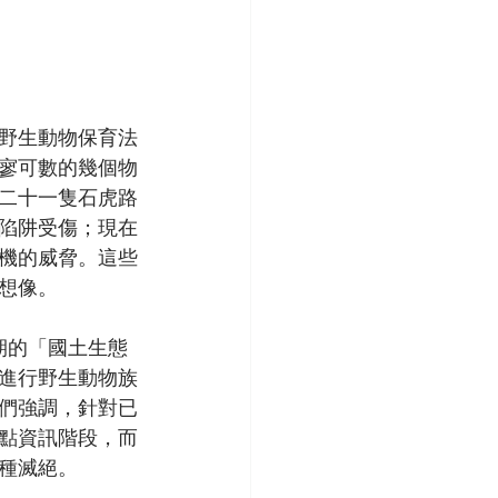
野生動物保育法
寥寥可數的幾個物
二十一隻石虎路
陷阱受傷；現在
機的威脅。這些
想像。
期的「國土生態
進行野生動物族
們強調，針對已
點資訊階段，而
種滅絕。