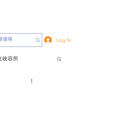
Log In
立收容所
危動物
動保里長
大事記
關於我們
動保政策