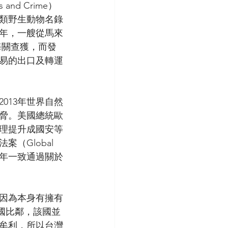
gs and Crime）
育類野生動物名錄
年，一艘從馬來
海關查獲，而發
易的出口及轉運
013年世界自然
威脅。美國總統歐
處理提升成國安等
Global 
15年一致通過關於
因為本身有擁有
國比鄰，該國並
牟利，所以台灣