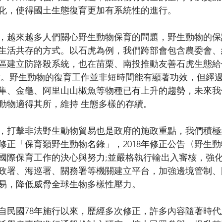
化，使得國土生態復育更加有系統性的進行。
，越來越多人們關心野生動物保育的問題，野生動物的保
生活共存的方式。以石虎為例，我們跨部會包含農委會、
區建立防路殺系統，也在苗栗、南投推動友善石虎生態給
種。野生動物的復育工作並非短時間能有顯著功效，但經
隼、金龜、阿里山山椒魚等物種已有上升的趨勢，未來我
動物適得其所，維持 生態多樣的存續。
，打擊非法野生動物貿易也是政府的施政重點，我們積極
修正「保育類野生動物名錄」，2018年修正公告〈野生
國際保育工作的決心與努力;並嚴格執行輸出入審核，強
政署、海巡署、關務署等機關建立平台，加強邊境管制、
易，降低威脅全球生物多樣性壓力。
自民國78年施行以來，歷經多次修正，許多內容隨著時