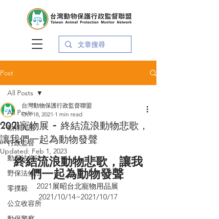
Post
All Posts
台灣動物保護行政監督聯盟
All Posts
Oct 18, 2021
1 min read
2021寵物展 - 終結流浪動物悲歌，
動保入憲
讓我們一起為動物發聲
行政監督
Updated:
Feb 1, 2023
動保法修法
終結流浪動物悲歌，讓我
們一起為動物發聲 
野保法修法
2021展昭台北寵物用品展 
零撲殺
2021/10/14~2021/10/17
公立收容所
動保警察