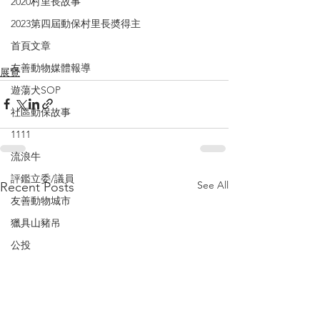
2020村里長故事
2023第四屆動保村里長奬得主
首頁文章
友善動物媒體報導
展覽
遊蕩犬SOP
社區動保故事
1111
流浪牛
評鑑立委/議員
See All
Recent Posts
友善動物城市
獵具山豬吊
公投