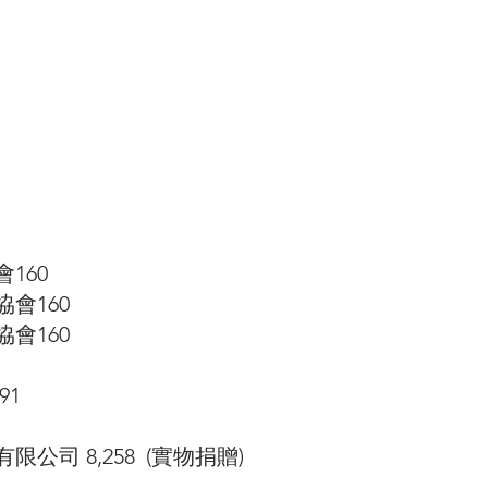
160
會160
會160
91
司 8,258  (實物捐贈)