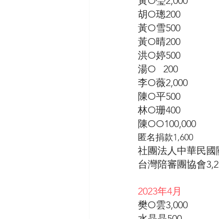
黃O瑩2,000
胡O璁200
黃O雪500
黃O晴200
洪O婷500
湯O   200 
李O薇2,000
陳O平500
林O珊400
陳OO100,000
匿名捐款1,600
社團法人中華民國關
台灣陪審團協會3,2
2023年4月
樊O雲3,000
水晶晶500