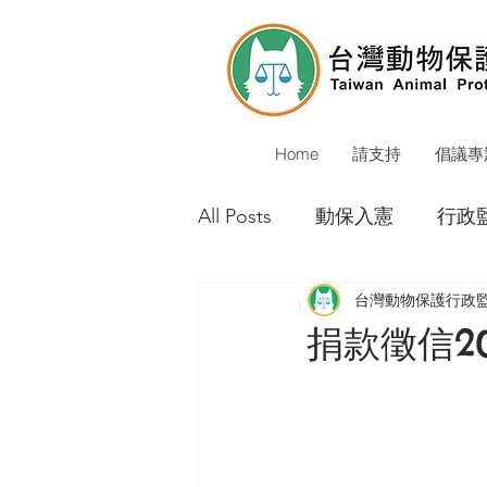
Home
請支持
倡議專
All Posts
動保入憲
行政
台灣動物保護行政
動保警察
校犬貓
公
捐款徵信20
環境會議
動物保護立法
重大成果
媒體報導