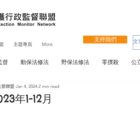
支持我們
題
主題專頁
More
監督
動保法修法
野保法修法
零撲殺
公
監督聯盟
Jan 4, 2024
2 min read
立收容所網站評鑑
寵物狗公園
動物醫療
瀕
23年1-12月
運動聯盟
其他議題
捐款徵信
財務報告
支持活動
展覽
培訓
講座
遊蕩犬