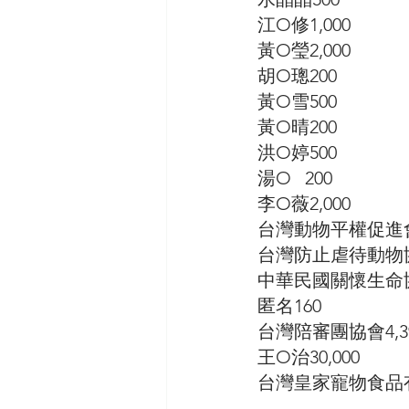
江O修1,000
黃O瑩2,000
胡O璁200
黃O雪500
黃O晴200
洪O婷500
湯O   200 
李O薇2,000
台灣動物平權促進會
台灣防止虐待動物協
中華民國關懷生命協
匿名160
台灣陪審團協會4,3
王O治30,000
台灣皇家寵物食品有限公