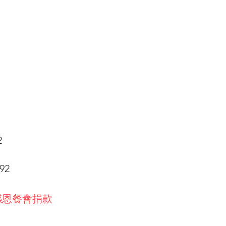
2
92
感恩餐會捐款