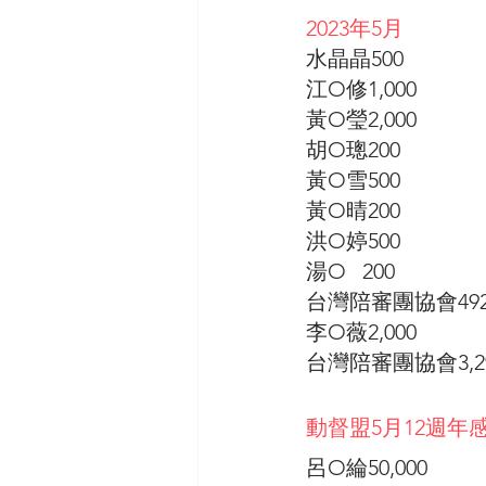
2023年5月
水晶晶500
江O修1,000
黃O瑩2,000
胡O璁200
黃O雪500
黃O晴200
洪O婷500
湯O   200 
台灣陪審團協會49
李O薇2,000
台灣陪審團協會3,2
動督盟5月12週年
呂O綸50,000