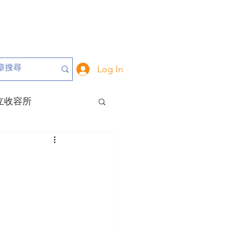
Log In
立收容所
危動物
動保里長
大事記
關於我們
動保政策