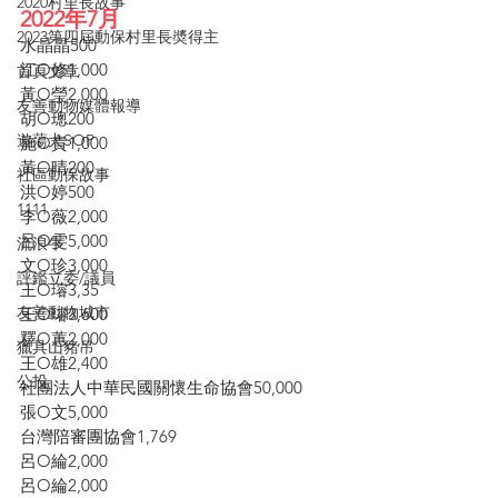
2020村里長故事
2022年7月
2023第四屆動保村里長奬得主
水晶晶500
江O修1,000
首頁文章
黃O瑩2,000
友善動物媒體報導
胡O璁200
遊蕩犬SOP
施O貴1,000
黃O晴200
社區動保故事
洪O婷500
1111
李O薇2,000
呂O雯5,000
流浪牛
文O珍3,000
評鑑立委/議員
王O璿3,35
友善動物城市
王O璿3,600
釋O蕙2,000
獵具山豬吊
王O雄2,400
公投
社團法人中華民國關懷生命協會50,000
張O文5,000
台灣陪審團協會1,769
呂O綸2,000
呂O綸2,000