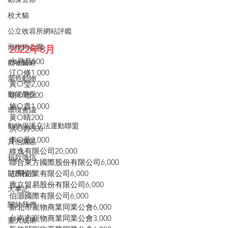
校犬貓
公立收容所網站評鑑
寵物狗公園
2022年8月
水晶晶500
動物醫療
江O修1,000
瀕危動物
黃O瑩2,000
動保里長
胡O璁200
施O貴1,000
環境會議
黃O晴200
動物保護立法運動聯盟
洪O婷500
李O薇2,000
其他議題
維逸有限公司20,000
捐款徵信
聯合東方國際股份有限公司6,000
財務報告
志飛企業有限公司6,000
雍立貿易股份有限公司6,000
大事記
伯灝國際有限公司6,000
關於我們
新北市寵物商業同業公會6,000
台南市寵物商業同業公會3,000
重大成果