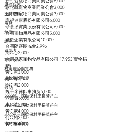
新竹縣寵物商業同業公會6,000
媒體報導
彰化縣寵物商業同業公會3,000
台中市寵物商業同業公會3,000
支持活動
家得健康股份有限公司6,000
展覽
珍食堡實業股份有限公司6,000
培訓
台灣寵物用品有限公司5,000
國歡企業有限公司10,000
講座
台灣陪審團協會2,996
遊蕩犬
周O心2,000
台灣皇家寵物食品有限公司 17,953(實物捐
動保政策
贈)
村里理論與實務
黃O蕙3,000
里長媒體報導
鄭O屏2,000
劉O鳴2,000
賽鴿
魏千峯律師事務所5,000
2020第一屆動保村里長奬得主
六書齋6,000
李O清5,000
2021第二屆動保村里長奬得主
黃O豪4,000
2022第三屆動保村里長奬得主
何O如2,000
家戶動物調查
黃O琳4,000