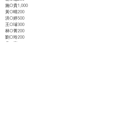
施O貴1,000
黃O晴200
洪O婷500
王O璿300
林O菁200
劉O玲200
吳O憲200
蕭O汝300
黃O閑200
章O芝200
黃O慧200
呂O綸200
何O晧200
劉O強200
周O珊200
何O毅200
賴O琪200
黃O峰300
巫O傑300
林O玲300