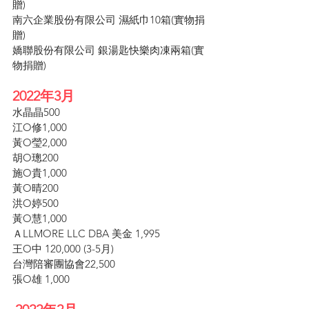
贈)
南六企業股份有限公司 濕紙巾10箱(實物捐
贈)
嬌聯股份有限公司 銀湯匙快樂肉凍兩箱(實
物捐贈)
2022年3月
水晶晶500
江O修1,000
黃O瑩2,000
胡O璁200
施O貴1,000
黃O晴200
洪O婷500
黃O慧1,000
ＡLLMORE LLC DBA 美金 1,995
王O中 120,000 (3-5月)
台灣陪審團協會22,500
張O雄 1,000