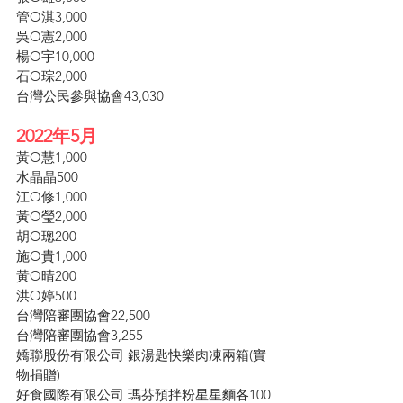
管O淇3,000
吳O憲2,000
楊O宇10,000
石O琮2,000
台灣公民參與協會43,030
2022年5月
黃O慧1,000
水晶晶500
江O修1,000
黃O瑩2,000
胡O璁200
施O貴1,000
黃O晴200
洪O婷500
台灣陪審團協會22,500
台灣陪審團協會3,255
嬌聯股份有限公司 銀湯匙快樂肉凍兩箱(實
物捐贈)
好食國際有限公司 瑪芬預拌粉星星麵各100