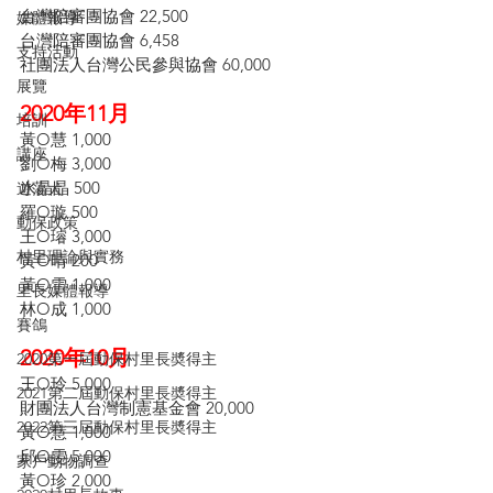
台灣陪審團協會 22,500
媒體報導
台灣陪審團協會 6,458
支持活動
社團法人台灣公民參與協會 60,000
展覽
2020年11月 
培訓
黃O慧 1,000
講座
劉O梅 3,000
水晶晶 500
遊蕩犬
羅O璇 500
動保政策
王O璿 3,000
村里理論與實務
黃O晴 200
黃O雪 1,000
里長媒體報導
林O成 1,000
賽鴿
2020年10月 
2020第一屆動保村里長奬得主
王O玲 5,000
2021第二屆動保村里長奬得主
財團法人台灣制憲基金會 20,000
2022第三屆動保村里長奬得主
黃O慧 1,000
邱O雯 5,000
家戶動物調查
黃O珍 2,000