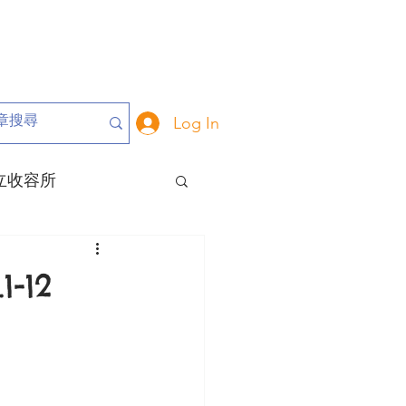
Log In
立收容所
危動物
動保里長
-12
大事記
關於我們
動保政策