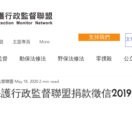
支持我們
題
主題專頁
More
監督
動保法修法
野保法修法
零撲殺
公
監督聯盟
May 18, 2020
2 min read
立收容所網站評鑑
寵物狗公園
動物醫療
瀕
行政監督聯盟捐款徵信2019.1
運動聯盟
其他議題
捐款徵信
財務報告
支持活動
展覽
培訓
講座
遊蕩犬