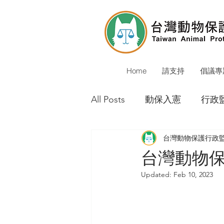
Home
請支持
倡議專
All Posts
動保入憲
行政
台灣動物保護行政
動保警察
校犬貓
公
台灣動物保護
Updated:
Feb 10, 2023
環境會議
動物保護立法
重大成果
媒體報導