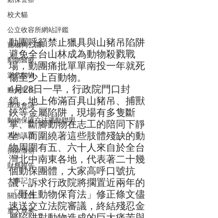
校犬貓
公立收容所網站評鑑
動團呼籲禁止獵具與山豬吊陷阱
寵物狗公園
避免全台山林成為動物殺戮戰
動物醫療
場，動團痛批單單南投一年就死
瀕危動物
傷至少上百動物。
4月28日一早，行政院門口封
動保里長
鎖，地上佈滿百具山豬吊、捕獸
環境會議
鋏等金屬陷阱，現場有多隻斷
動物保護立法運動聯盟
掌、斷腳動物在志工的陪同下靜
坐，而圍繞著這些肢體殘缺的動
其他議題
物周圍有五、六十人來自於全台
捐款徵信
灣北中南東各地，代表著二十幾
財務報告
個動保團體，大家高呼口號抗
大事記
議，訴求行政院將擱置近兩年的
「野生動物保育法」修正條文儘
關於我們
速送交立法院審議，終結殘忍金
重大成果
屬陷阱對動物造成的巨大痛苦與