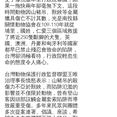
果一拖快兩年卻毫無下文。這段
時間動物因山豬吊、獸鋏等金屬
獵具傷亡不計其數，光是南投縣
關懷動物協會在109-110年就從
埔里，國姓，仁愛三個區域救援
了將近250隻斷腳的犬隻。英
國、澳洲、丹麥和匈牙利等國家
都早已禁止殘忍會致命的陷阱，
台灣卻消極看待，行政院輕忽生
命的態度令人痛心。
台灣動物保護行政監督聯盟王唯
治理事長憤怒表示：山豬吊的殺
傷力不亞於獸鋏，而陷阱氾濫的
影響並不僅限於動物，曾有登山
客因頭部誤觸金屬套索陷阱而導
致嚴重受傷。多年來民眾與團體
多次提案連署、倡議、座談，希