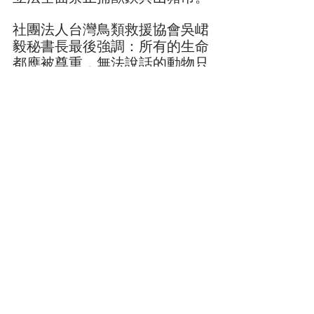
社團法人台灣鳥類救援協會吳峮
毅秘書長最後強調：所有的生命
都應被尊重，無法說話的動物只
能仰賴我們為牠們發聲。看到因
為獵具而殘了腿、斷了胳臂、甚
至有肚破腸流的動物淒慘死狀，
除了傷心，我們更是要勇敢站出
來反對金屬陷阱，希望社會大眾
能夠與我們一同關心。
這場抗議行動是由台灣動物保護
行政監督聯盟、台灣動物平權促
進會、台灣防止虐待動物協會、
台灣巴克動物懷善救援協會、台
灣鳥類救援協會、台灣愛克特動
物重生救援協會、台灣動物法律
扶助協會、台灣天竺鼠救援協
會、台灣鳥寶救援協會、中華民