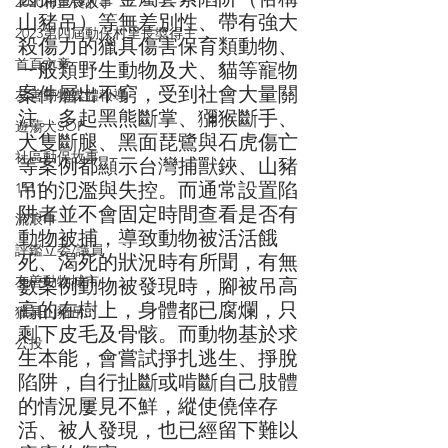
2020村里長故事
山豬吊）等無差別性、帶有強大
2023第四屆動保村里長奬得主
殺傷力的獵具傷害保育類動物、
首頁文章
一般類野生動物及犬、貓等寵物
案件層出不窮，受到社會大量關
友善動物媒體報導
注。多起黑熊斷掌、獼猴斷手、
遊蕩犬SOP
犬隻斷腿、黑面琵鷺與石虎傷亡
社區動保故事
等案例都顯示台灣捕獸鋏、山豬
吊的氾濫與失控。而通常設置陷
1111
阱者並不會固定時間查看是否有
流浪牛
動物被捕，導致動物被活活餓
評鑑立委/議員
死、渴死的狀況時有所聞，有無
友善動物城市
數案例動物被發現時，腳被吊高
高的在樹上，身體都已腐爛，只
獵具山豬吊
剩下皮毛及骨骸。而動物基於求
公投
生本能，會嘗試掙扎逃生、掙脫
陷阱，自行扯斷或啃斷自己肢體
的情況屢見不鮮，縱使僥倖存
活、被人發現，也已經留下難以