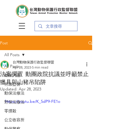
Post
All Posts
台灣動物保護行政監督聯盟
All Posts
Apr 28, 2023
5 min read
法案擱置 動團政院抗議並呼籲禁止
動保入憲
獵具與山豬吊陷阱
行政監督
Updated:
Apr 28, 2023
動保法修法
https://youtu.be/K_5dP9-FE1o
野保法修法
零撲殺
公立收容所
動保警察