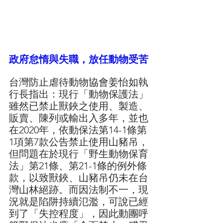
政府怠惰與失職
，放任動物受苦
台灣防止虐待動物協會姜怡如執
行長指出：現行「動物保護法」
雖然已禁止獸鋏之使用、製造、
販賣、陳列或輸出入多年，並也
在2020年，依動保法第14-1條第
1項第7款公告禁止使用山豬吊，
但問題在於現行「野生動物保育
法」第21條、第21-1條的例外條
款，以致獸鋏、山豬吊仍未在台
灣山林絕跡。而因法制不一，現
況就是陷阱持續氾濫，可說已經
到了「失控程度」，因此動團呼