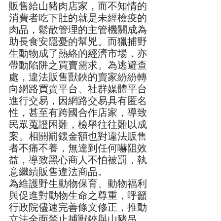
販售給山豬肉店家，而不知情的
消費者吃下肚的就是未經檢疫的
肉品，鬆散管理的主管機關成為
助長食安隱憂的幫兇。而獵捕野
生動物成了熱絡的經濟市場，亦
帶動陷阱之買賣需求。為逃避查
處，違法販售獸鋏的賣家紛紛轉
向網路買賣平台、社群媒體平台
進行交易，因網路交易具有匿名
性，甚至有跨國合作店家，導致
民眾蒐證困難，檢舉往往難以成
案。相關罰鍰金額也對違法販售
者不痛不養，無達到任何嚇阻效
益，導致黑心商人不怕被罰，執
意繼續販售違法商品。
為維護野生動物保育、動物福利
與促進對動物生命之尊重，呼籲
行政院儘速完善條文修正，推動
立法全面禁止捕獸鋏與山豬吊。