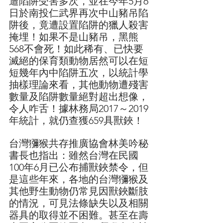
遭陷阱受害多次，並在今年5月6
日於南投仁武界再次中山豬吊陷
阱後，竟遭設置陷阱的獵人殺害
掩埋！如果不是山豬吊，黑熊
568不會死！如此稀有、已快要
滅絕的保育類動物居然可以在短
短幾年內中陷阱五次，以統計學
抽樣理論來看，其他動物遭殘害
數量及陷阱數量絕對超出想像，
令人咋舌！據林務局2017～2019
年統計，就仍查獲659具獸鋏！
台灣獼猴共存推廣協會林美吟秘
書長也指出：雖然台灣在民國
100年6月已公布捕獸鋏禁令，但
是這些年來，各地的台灣獼猴及
其他野生動物仍常見因獸鋏斷肢
的情況，可見法條缺失以及相關
器具的取得並不困難。甚至在壽