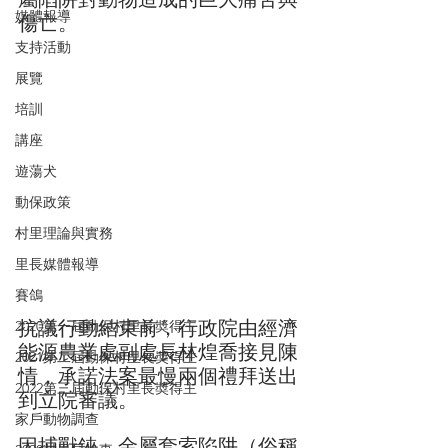
媒體報導
傷亡。
支持活動
展覽
培訓
講座
遊蕩犬
動保政策
村里理論與實務
里長媒體報導
賽鴿
抗議行動結束前，行政院由經濟
2020第一屆動保村里長奬得主
能源農業處副處長林煌喬接見陳
2021第二屆動保村里長奬得主
情，承諾法案最慢兩個禮拜送出
2022第三屆動保村里長奬得主
到立院審議。
家戶動物調查
因捕獸鋏、金屬套索陷阱（俗稱