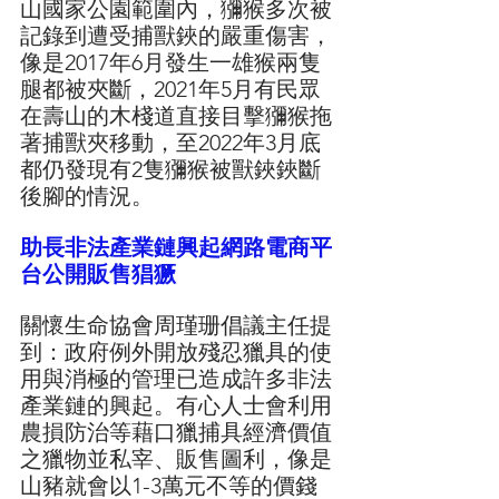
山國家公園範圍內，獼猴多次被
記錄到遭受捕獸鋏的嚴重傷害，
像是2017年6月發生一雄猴兩隻
腿都被夾斷，2021年5月有民眾
在壽山的木棧道直接目擊獼猴拖
著捕獸夾移動，至2022年3月底
都仍發現有2隻獼猴被獸鋏鋏斷
後腳的情況。
助長非法產業鏈興起網路電商平
台公開販售猖獗
關懷生命協會周瑾珊倡議主任提
到：政府例外開放殘忍獵具的使
用與消極的管理已造成許多非法
產業鏈的興起。有心人士會利用
農損防治等藉口獵捕具經濟價值
之獵物並私宰、販售圖利，像是
山豬就會以1-3萬元不等的價錢