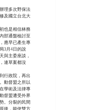
已辦理多次野保法
修及國立台北大
年初也是相信林務
7內部通盤檢討至
，應早已產生專
局3月4日的說
天與主委座談，
，連草案都沒
到行政院，再出
。動督盟之所以
在學術及法律專
動督盟遭受外界
勢。分裂的民間
原後，能使雙方