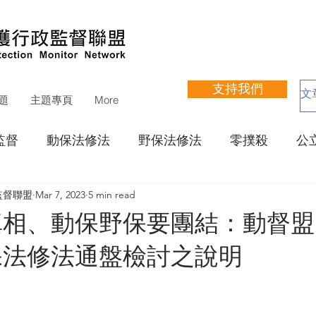
支持我們
題
主題專頁
More
監督
動保法修法
野保法修法
零撲殺
公
監督聯盟
Mar 7, 2023
5 min read
立收容所網站評鑑
寵物狗公園
動物醫療
瀕
真相、動保野保要團結：動督盟
保法修法通盤檢討之說明
運動聯盟
其他議題
捐款徵信
財務報告
支持活動
展覽
培訓
講座
遊蕩犬