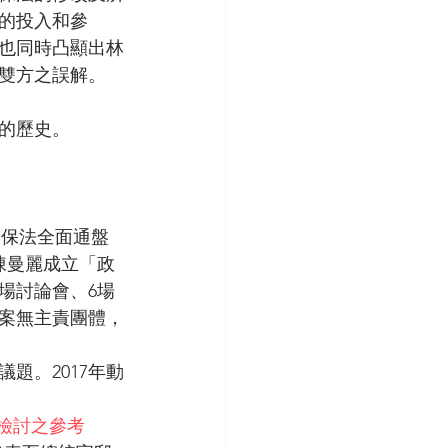
的投入和參
也同時凸顯出林
雙方之誤解。
的歷史。
野保法全面通盤
陳曼麗成立「政
3場討論會、6場
該案無主責團體，
題。2017年動
盤檢討之參考