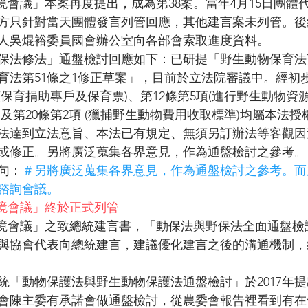
s環境會議」本案再度提出，成為第38案。當年4月15日團
方只針對當天團體發言列管回應，其他建言案未列管。後
人吳焜裕委員國會辦公室向各部會索取進度資料。
保法修法」通盤檢討回應如下：已研提「野生動物保育法
育法第51條之1修正草案」，目前於立法院審議中。經初
(保育捐助專戶及保育票)、第12條第5項(進行野生動物資
及第20條第2項 (獵捕野生動物費用收取標準)均屬本法
法達到立法意旨、本法已有規定、無須另訂辦法等客觀因
或修正。另將廣泛蒐集各界意見，作為通盤檢討之參考。
句：
＃另將廣泛蒐集各界意見，作為通盤檢討之參考。而
諮詢會議。
s環境會議」終於正式列管
Os環境會議」之致總統建言書，「動保法與野保法全面通盤
與協會代表向總統建言，建議優化建言之後的溝通機制，
「動物保護法與野生動物保護法通盤檢討」於2017年提出
會陳主委有承諾會做通盤檢討，從農委會報告裡看到有在