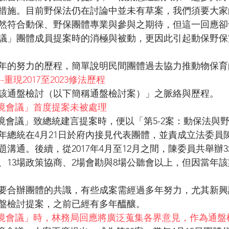
措施。目前野保法仍在討論中並未有草案，我們須要大家
然符合動保、野保團體專業與參與之期待，但這一回應卻
議」團體成員提案時的消極與被動，更因此引起動保野保
年的努力的歷程，簡單說明民間團體過去協力推動物保育
重現2017至2023修法歷程
該通盤檢討（以下簡稱通盤檢討案）」之脈絡與歷程。
s環境會議」首度提案未被處理
s環境會議」致總統建言提案時，便以「第5-2案：動保法與
年總統在4月21日於府內接見代表團體，並責成立法委員
溝通。後續，從2017年4月至12月之間，陳委員共舉辦
會、13場政策協商、2場會勘與8場公聽會以上，但因當年
要合辦團體的共識，有些成案需經過多年努力，尤其新興議
盤檢討提案，之前已經有多年醞釀。
Os環境會議」時，林務局回應將廣泛蒐集各界意見，作為通