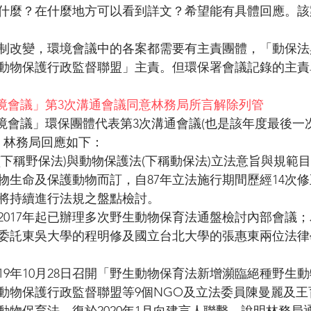
什麼？在什麼地方可以看到詳文？希望能有具體回應。該
言機制改變，環境會議中的各案都需要有主責團體，「動保
動物保護行政監督聯盟」主責。但環保署會議記錄的主責
s環境會議」第3次溝通會議同意林務局所言解除列管
s環境會議」環保團體代表第3次溝通會議(也是該年度最後一
辦。林務局回應如下：
(下稱野保法)與動物保護法(下稱動保法)立法意旨與規範
物生命及保護動物而訂，自87年立法施行期間歷經14次
將持續進行法規之盤點檢討。 
2017年起已辦理多次野生動物保育法通盤檢討內部會議
委託東吳大學的程明修及國立台北大學的張惠東兩位法律
19年10月28日召開「野生動物保育法新增瀕臨絕種野生
動物保護行政監督聯盟等9個NGO及立法委員陳曼麗及王