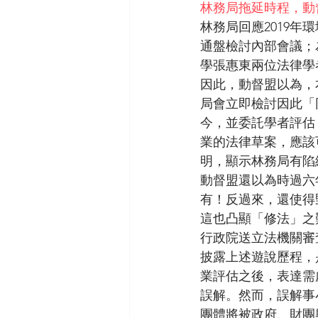
林務局拖延時程，動
林務局回應2019年
通盤檢討內部會議；
學張惠東兩位法律學
因此，動督盟以為，本
局會立即檢討因此「
今，並委託學者評估
業的法律草案，應該
明，顯示林務局有陷
動督盟還以為時過六
有！反過來，還使得
這也凸顯「修法」之
行政院送立法機關審
披露上述遊說歷程，
業評估之後，表達需
誤解。然而，誤解事
團體將被政府、財團