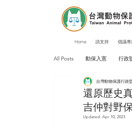
Home
請支持
倡議專
All Posts
動保入憲
行政
台灣動物保護行政
動保警察
校犬貓
公
還原歷史
吉仲對野
環境會議
動物保護立法
Updated:
Apr 10, 2023
重大成果
媒體報導