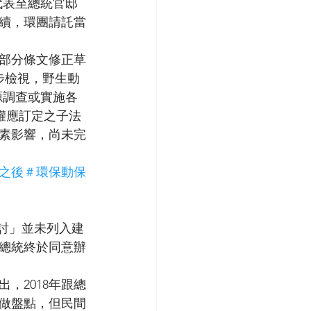
體代表至總統官邸
續，環團請託當
部分條文修正草
步檢視，野生動
源調查或實施各
授權應訂定之子法
素影響，尚未完
 
之後＃環保動保
檢討」並未列入建
總統終於同意辦
，2018年跟總
做盤點，但民間