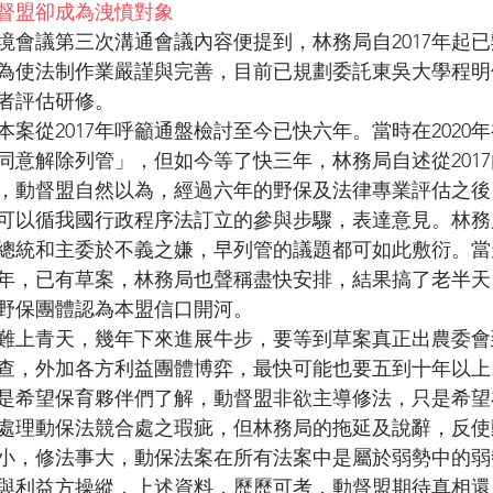
督盟卻成為洩憤對象
環境會議第三次溝通會議內容便提到，林務局自2017年起
為使法制作業嚴謹與完善，目前已規劃委託東吳大學程明
者評估研修。
案從2017年呼籲通盤檢討至今已快六年。當時在2020
同意解除列管」，但如今等了快三年，林務局自述從201
，動督盟自然以為，經過六年的野保及法律專業評估之後
可以循我國行政程序法訂立的參與步驟，表達意見。林務
總統和主委於不義之嫌，早列管的議題都可如此敷衍。當
年，已有草案，林務局也聲稱盡快安排，結果搞了老半天
野保團體認為本盟信口開河。
難上青天，幾年下來進展牛步，要等到草案真正出農委會
查，外加各方利益團體博弈，最快可能也要五到十年以上
是希望保育夥伴們了解，動督盟非欲主導修法，只是希望
處理動保法競合處之瑕疵，但林務局的拖延及說辭，反使
小，修法事大，動保法案在所有法案中是屬於弱勢中的弱
與利益方操縱，上述資料，歷歷可考，動督盟期待真相還