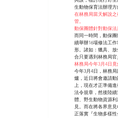
與談，檢討現行野生
生動物保育法辦理方
在林務局當天解說之
管。
動保團體針對動保法
而同一時間，動保團
續舉辦16場修法工
形。諸如：獵具、放
合只要遇到林務局官
林務局今年3月4日
今年3月4日，林務
爐，近日將會邀請動
上，現在才正準備進
法令規章，然後陸續
體、野生動物資源利
見。而在將各界意見
正落實『生物多樣性