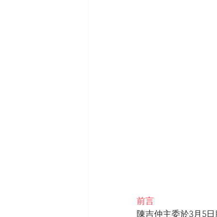
村里理論與實務
里長媒
前言
陳吉仲主委於3月5