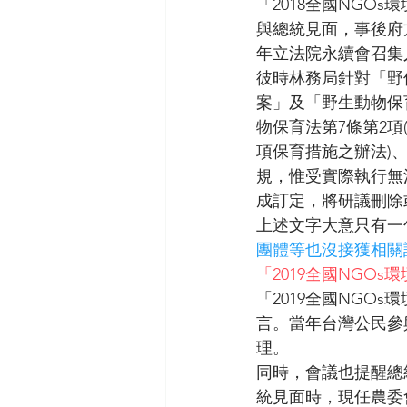
「2018全國NGO
與總統見面，事後府
年立法院永續會召集
彼時林務局針對「野
案」及「野生動物保
物保育法第7條第2項
項保育措施之辦法)、
規，惟受實際執行無
成訂定，將研議刪除
上述文字大意只有一
團體等也沒接獲相關
「2019全國NGO
「2019全國NG
言。當年台灣公民參
理。
同時，會議也提醒總統
統見面時，現任農委