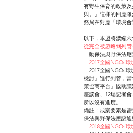
有野生保育的政策及
與。」這樣的回應雖
務局在對應「環境會
以下，本盟將濃縮六
從完全被忽略到列管--
「動保法與野保法應
「2017全國NGO
「2017全國NGO
檢討」進行列管，當
策協商平台」協助議題
座談會、12場記者
所以沒有進度。
備註：成案要素是需
保法與野保法應該通
「2018全國NG