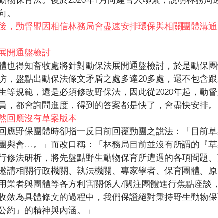
動物保育法。復於2020年1月向建言人聯繫，說明林務局
向。
後，動督盟因相信林務局會盡速安排環保與相關團體溝通
展開通盤檢討
體也得知畜牧處將針對動保法展開通盤檢討，於是動保團體
作坊，盤點出動保法條文矛盾之處多達20多處，還不包含
生等規範，還是必須修改野保法，因此從2020年起，動
員，都會詢問進度，得到的答案都是快了，會盡快安排。
竟然回應沒有草案版本
局回應野保團體時卻指一反日前回覆動團之說法：「目前
團與會…。」而改口稱：「林務局目前並沒有所謂的『草
行修法研析，將先盤點野生動物保育所遭遇的各項問題、
邀請相關行政機關、執法機關、專家學者、保育團體、原
用業者與團體等各方利害關係人/關注團體進行焦點座談
收斂為具體條文的過程中，我們保證絕對秉持野生動物保
公約』的精神與內涵。」