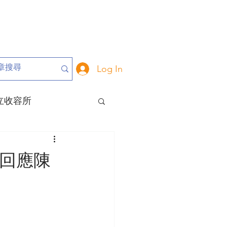
Log In
立收容所
危動物
動保里長
回應陳
大事記
關於我們
動保政策