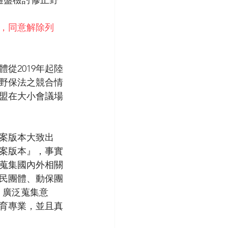
通盤檢討修正野
，同意解除列
從2019年起陸
跟野保法之競合情
督盟在大小會議場
草案版本大致出
案版本』，事實
蒐集國內外相關
民團體、動保團
，廣泛蒐集意
育專業，並且真