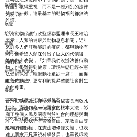
媒體報導
保護」獲得重視，而不是一碰到別的法律
就矮了一截，連最基本的動物福利都無法
支持活動
維護。
展覽
台灣動物保護行政監督聯盟理事長王唯治
培訓
表示：人類的健康與動物息息相關，近年
講座
來許多人們耳熟能詳的疫病，都與動物有
遊蕩犬
關，他希望人類在付出了巨大的代價後，
能夠做出改變，「如果我們沒辦法善待動
動保政策
物，也很難得到健康，環境生態已經在憲
村里理論與實務
法受到保護，唯獨動物還缺一席！」而促
進善待動物，更有利於提昇整體社會對生
里長媒體報導
命的尊重。
賽鴿
2020第一屆動保村里長奬得主
台灣動物保護法律研究協會秘書長周敬凡
指出，憲法作為一個國家的根本大法，彰
2021第二屆動保村里長奬得主
顯了整個人民及國家對於社會的理想與期
2022第三屆動保村里長奬得主
許，「所以我們有言論自由、宗教自由等
各種的自由權，在憲法增修條文裡，也表
家戶動物調查
達了國家不只重視科學發展，也重視環境