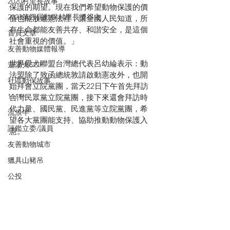
2020村里長故事
保護的期望。現在我們希望動物保護的價
2023第四屆動保村里長奬得主
值也能放進憲法裡，讓全國人民知道，所
有生命都能友善共存、和諧安全，是這個
首頁文章
社會重視的價值。」
友善動物媒體報導
世界愛犬聯盟台灣總代表呂幼綸表示：動
遊蕩犬SOP
法盟除了致函總統敦請啟動憲改外，也開
社區動保故事
始拜會立院黨團，當天22日下午首先拜訪
1111
台灣民眾黨立院黨團，接下來還會拜訪時
代力量、國民黨、民進黨等立院黨團，希
流浪牛
望各大黨團能支持、協助推動動物保護入
評鑑立委/議員
憲。
友善動物城市
獵具山豬吊
公投