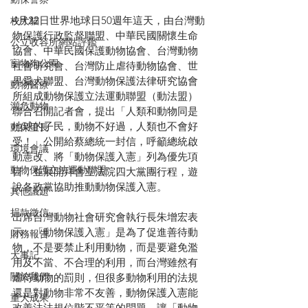
4月22日世界地球日50週年這天，由台灣動
校犬貓
物保護行政監督聯盟、中華民國關懷生命
公立收容所網站評鑑
協會、中華民國保護動物協會、台灣動物
寵物狗公園
社會研究會、台灣防止虐待動物協會、世
界愛犬聯盟、台灣動物保護法律研究協會
動物醫療
所組成動物保護立法運動聯盟（動法盟）
瀕危動物
聯合召開記者會，提出「人類和動物同是
地球的子民，動物不好過，人類也不會好
動保里長
受！」公開給蔡總統一封信，呼籲總統啟
環境會議
動憲改、將「動物保護入憲」列為優先項
動物保護立法運動聯盟
目，並展開拜會立法院四大黨團行程，遊
說各政黨協助推動動物保護入憲。
其他議題
捐款徵信
出席台灣動物社會研究會執行長朱增宏表
示，「動物保護入憲」是為了促進善待動
財務報告
物，不是要禁止利用動物，而是要避免濫
大事記
用及不當、不合理的利用，而台灣雖然有
關於我們
虐待動物的罰則，但很多動物利用的法規
還是對動物非常不友善，動物保護入憲能
重大成果
改善法法規位階不平等的問題，讓「動物