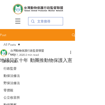
Post
All Posts
台灣動物保護行政監督聯盟
All Posts
May 7, 2020
2 min read
地球日五十年 動團推動物保護入憲
動保入憲
行政監督
動保法修法
野保法修法
零撲殺
公立收容所
動保警察