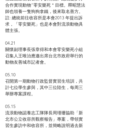
合作實現動物“零安樂死＂目標。釋昭慧法
師也領養一隻狗狗拿鐵，後來取名善方。
註: 總統前往收容所是本會2013 年提出訴
求，「零安樂死」也是本會對流浪動物具
體主張。
04.21
關懷副理事長張章得和本會零安樂死小組
召集人王唯治應邀出席台北市政府舉行的
動物友善城市記者會。
05.10
召開第一期動物行政監督實習生培訓，共
計七位學生參與，其中三位陸生，每周三
舉辦專案課程。
05.15
流浪動物認養志工隊隊長周瑾珊協助「新
北市公立收容所觀察報告」專案，帶領實
習生參訪中和收容所，並簡略說明過去新