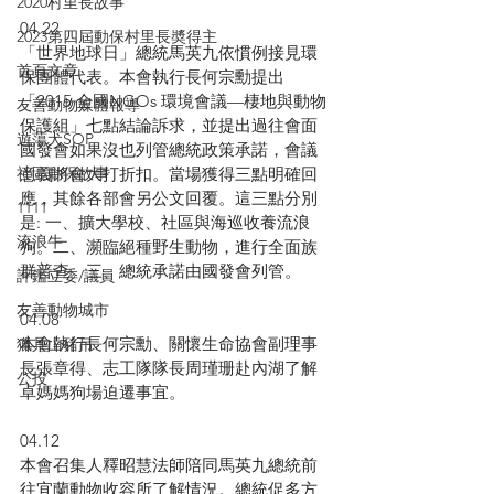
2020村里長故事
04.22
2023第四屆動保村里長奬得主
「世界地球日」總統馬英九依慣例接見環
首頁文章
保團體代表。本會執行長何宗勳提出
「2015 全國NGOs 環境會議—棲地與動物
友善動物媒體報導
保護組」七點結論訴求，並提出過往會面
遊蕩犬SOP
國發會如果沒也列管總統政策承諾，會議
意義將會大打折扣。當場獲得三點明確回
社區動保故事
應，其餘各部會另公文回覆。這三點分別
1111
是: 一、擴大學校、社區與海巡收養流浪
流浪牛
狗。二、瀕臨絕種野生動物，進行全面族
群普查。三、總統承諾由國發會列管。
評鑑立委/議員
友善動物城市
04.08
本會執行長何宗勳、關懷生命協會副理事
獵具山豬吊
長張章得、志工隊隊長周瑾珊赴內湖了解
公投
卓媽媽狗場迫遷事宜。
04.12
本會召集人釋昭慧法師陪同馬英九總統前
往宜蘭動物收容所了解情況。總統促多方