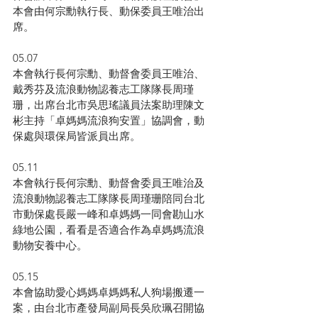
本會由何宗勳執行長、動保委員王唯治出
席。
05.07
本會執行長何宗勳、動督會委員王唯治、
戴秀芬及流浪動物認養志工隊隊長周瑾
珊，出席台北市吳思瑤議員法案助理陳文
彬主持「卓媽媽流浪狗安置」協調會，動
保處與環保局皆派員出席。
05.11
本會執行長何宗勳、動督會委員王唯治及
流浪動物認養志工隊隊長周瑾珊陪同台北
市動保處長嚴一峰和卓媽媽一同會勘山水
綠地公園，看看是否適合作為卓媽媽流浪
動物安養中心。
05.15
本會協助愛心媽媽卓媽媽私人狗場搬遷一
案，由台北市產發局副局長吳欣珮召開協