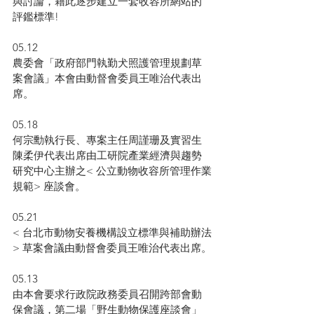
與討論，藉此逐步建立一套收容所網站的
評鑑標準!
05.12
農委會「政府部門執勤犬照護管理規劃草
案會議」本會由動督會委員王唯治代表出
席。
05.18
何宗勳執行長、專案主任周謹珊及實習生
陳柔伊代表出席由工研院產業經濟與趨勢
研究中心主辦之< 公立動物收容所管理作業
規範> 座談會。
05.21
< 台北市動物安養機構設立標準與補助辦法
> 草案會議由動督會委員王唯治代表出席。
05.13
由本會要求行政院政務委員召開跨部會動
保會議，第二場「野生動物保護座談會」