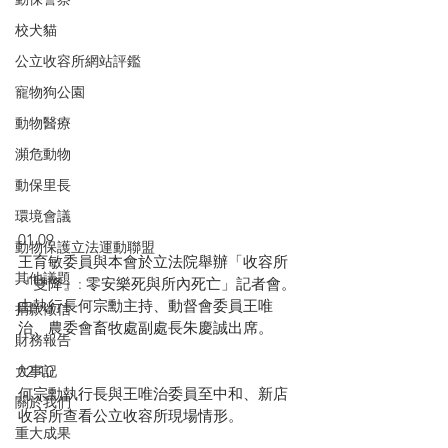
校犬貓
公立收容所網站評鑑
寵物狗公園
動物醫療
瀕危動物
動保里長
環境會議
01.09
動物保護立法運動聯盟
王育敏委員與本會於立法院舉辦「收容所
其他議題
『雙降』: 零安樂死與所內死亡」記者會。
由執行長何宗勳主持、動督會委員王唯
捐款徵信
治、農委會畜牧處副處長朱慶誠出席。
財務報告
02.10
大事記
何宗勳執行長與王唯治委員至中和、新店
關於我們
收容所查看公立收容所現場情形。
重大成果