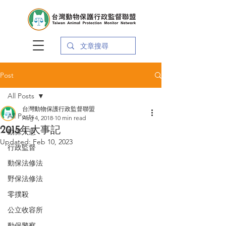
Post
All Posts
台灣動物保護行政監督聯盟
All Posts
Aug 4, 2018
10 min read
2015年大事記
動保入憲
Updated:
Feb 10, 2023
行政監督
動保法修法
野保法修法
零撲殺
公立收容所
動保警察