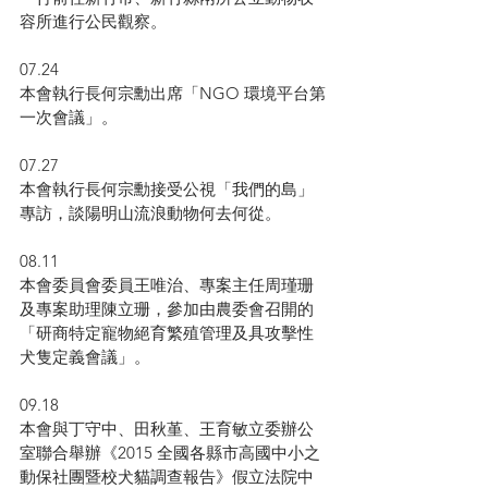
容所進行公民觀察。
07.24
本會執行長何宗勳出席「NGO 環境平台第
一次會議」。
07.27
本會執行長何宗勳接受公視「我們的島」
專訪，談陽明山流浪動物何去何從。
08.11
本會委員會委員王唯治、專案主任周瑾珊
及專案助理陳立珊，參加由農委會召開的
「研商特定寵物絕育繁殖管理及具攻擊性
犬隻定義會議」。
09.18
本會與丁守中、田秋堇、王育敏立委辦公
室聯合舉辦《2015 全國各縣市高國中小之
動保社團暨校犬貓調查報告》假立法院中