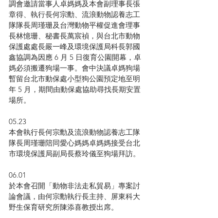
調會邀請當事人卓媽媽及本會副理事長張
章得、執行長何宗勳、流浪動物認養志工
隊隊長周瑾珊及台灣動物平權促進會理事
長林憶珊、秘書長萬宸禎，與台北市動物
保護處處長嚴一峰及環境保護局科長郭國
鑫協調為因應 6 月 5 日復育公園開幕，卓
媽必須搬遷狗場一事。會中決議卓媽狗場
暫留台北市動保處小型狗公園預定地至明
年 5 月，期間由動保處協助尋找長期安置
場所。
05.23
本會執行長何宗勳及流浪動物認養志工隊
隊長周瑾珊陪同愛心媽媽卓媽媽接受台北
市環境保護局副局長蔡玲儀至狗場拜訪。
06.01
於本會召開「動物非法走私貿易」專案討
論會議，由何宗勳執行長主持、屏東科大
野生保育研究所陳添喜教授出席。