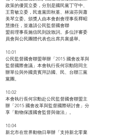
政策的優質立委，分別是國民黨丁守中、
王育敏立委，民進黨田秋堇、林淑芬與蕭
美琴立委。頒獎人由本會創會理事長釋昭
慧擔任，並邀請公民監督國會聯
盟前理事長施信民則說致詞。多位評審委
員會與公民團體代表也出席共襄盛舉。
10.01
公民監督國會聯盟舉辦「2015 國會改革與
監督國際會議」本會執行長何宗勳陪同主
辦單位與外國貴賓拜訪國、民、台聯三黨
黨團。
10.02
本會執行長何宗勳赴公民監督國會聯盟主
辦「2015 國會改革與監督國際研討會」分
享「動物保護國會監督與做法」。
10.04
新北市在世界動物日舉辦「支持新北零棄