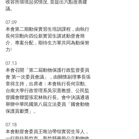
收容所環境惡劣情況, 並提出六點改善建
議。
07.09
本會第二期動保實習生培訓課程，由執行
長何宗勳向四位新實習生講述動督會簡
介、專案分配，期待生力軍共同為動保努
力!
07.13
本會召開「第二屆動物保護行政監督委員
會 第一次委員會議」，由關懷副理事長張
章得主持，出席者：本會執行長何宗勳、
台南大學行政管理系吳宗憲教授、公民監
督國會聯盟張宏林執行長。會中決議通過
舉辦中華民國第八屆立法委員「國會動物
保護貢獻獎」。
07.18
本會動督會委員王唯治帶領實習生等人，
一行前往新竹市、新竹縣兩所公立動物收