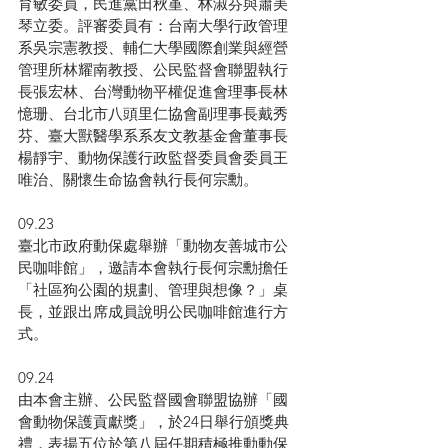
育敏委員，民進黨田秋堇、林淑芬與蕭美
琴立委。評審委員有：台南大學行政管理
系吳宗憲教授、輔仁大學國際創業與經營
管理所林耀南教授、公民監督會聯盟執行
長張宏林、台灣動物平權促進會理事長林
憶珊、台北市八頭里仁協會副理事長戴秀
芬、臺大獸醫學系系友文教基金會董事長
楊靜宇、動物保護行政監督委員會委員王
唯治、關懷生命協會執行長何宗勳。
09.23
臺北市政府動保處舉辦「動物友善城市公
民咖啡館」，邀請本會執行長何宗勳擔任
「社區狗公園的規劃、管理與想像？」桌
長，並跟出席成員說明公民咖啡館進行方
式。
09.24
由本會主辦、公民監督國會聯盟協辦「國
會動物保護貢獻獎」，於24日舉行頒獎典
禮，表揚五位於第八屆任期積極推動動保