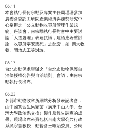
06.11
本會執行長何宗勳及專案主任周瑾珊參加
農委會委託工研院產業經濟與趨勢研究中
心舉辦之「公立動物收容所管理作業規
範」座談會，何宗勳執行長對會中主要討
論「人道處理」表達抗議，建議應著重討
論「收容所零安樂死」之配套，如: 擴大收
養、開放志工等討論。
06.17
台北市動保處舉辦之「台北市動物保護自
治條授權公告與自治規則」會議，由何宗
勳執行長出席。
06.23
各縣市動物收容所網站分析發表記者會，
由中國實習生吳穎茵（廣東中山大學、台
灣大學政治系交換）製作及報告調查的成
果。現場出席來賓包括台南大學公共行政
系吳宗憲教授、動督會王唯治委員、公民