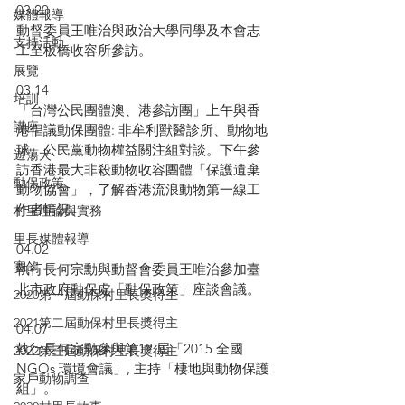
03.20
媒體報導
動督委員王唯治與政治大學同學及本會志
支持活動
工至板橋收容所參訪。
展覽
03.14
培訓
「台灣公民團體澳、港參訪團」上午與香
講座
港倡議動保團體: 非牟利獸醫診所、動物地
球、公民黨動物權益關注組對談。下午參
遊蕩犬
訪香港最大非殺動物收容團體「保護遺棄
動保政策
動物協會」，了解香港流浪動物第一線工
作者情況。
村里理論與實務
里長媒體報導
04.02
賽鴿
執行長何宗勳與動督會委員王唯治參加臺
北市政府動保處「動保政策」座談會議。
2020第一屆動保村里長奬得主
2021第二屆動保村里長奬得主
04.07
執行長何宗勳參與第12 屆「2015 全國
2022第三屆動保村里長奬得主
NGOs 環境會議」, 主持「棲地與動物保護
家戶動物調查
組」。