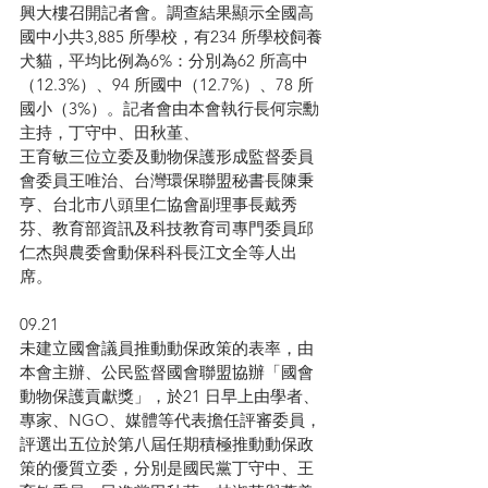
興大樓召開記者會。調查結果顯示全國高
國中小共3,885 所學校，有234 所學校飼養
犬貓，平均比例為6%：分別為62 所高中
（12.3%）、94 所國中（12.7%）、78 所
國小（3%）。記者會由本會執行長何宗勳
主持，丁守中、田秋堇、
王育敏三位立委及動物保護形成監督委員
會委員王唯治、台灣環保聯盟秘書長陳秉
亨、台北市八頭里仁協會副理事長戴秀
芬、教育部資訊及科技教育司專門委員邱
仁杰與農委會動保科科長江文全等人出
席。
09.21
未建立國會議員推動動保政策的表率，由
本會主辦、公民監督國會聯盟協辦「國會
動物保護貢獻獎」，於21 日早上由學者、
專家、NGO、媒體等代表擔任評審委員，
評選出五位於第八屆任期積極推動動保政
策的優質立委，分別是國民黨丁守中、王