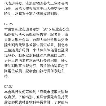
代表許慧盈、流浪動物認養志工隊隊長周
瑾珊、政治大學與廣東中山大學交換生盧
曉明，及超過十家之傳播媒體到場。
06.26
本會於新北市議會舉辦「2015 新北市公立
動物收容所公民觀察報告書」記者會，由
香港大學社會系，台灣大學社會學系交換
陸生劉春元製作並報告調查成果。新北市
三位議員許昭興、李倩萍與陳儀君也至現
場關心、動保處處長陳淵泉也親自出席。
另外出席的還有本會執行長何宗勳、婦女
新知副理事長戴秀芬、流浪動物認養志工
隊兩位成員，記者會由執行長何宗勳主
持。
07.07
本會執行長何宗勳到「嘉義市流浪犬臨時
收容所」了解情形，並拜會彌陀寺住持天
露法師與農林畜牧科科長黃賢，了解臨時