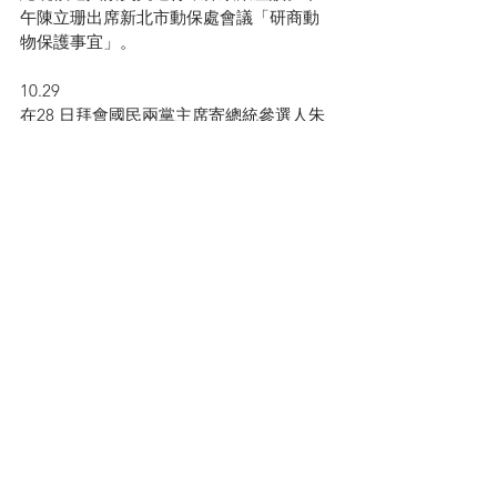
午陳立珊出席新北市動保處會議「研商動
物保護事宜」。
10.29
在28 日拜會國民兩黨主席寄總統參選人朱
立倫與蔡英文，本會安排一位陸生一同參
與，會後心得「一位中國大學生對蔡英文
與朱立倫的貼身觀察」獲得媒體轉仔引起
熱烈迴響。本會與大同大學資工系共同舉
辦動「保開放資料、創新服務」開放討論
會，由系主任葉慶隆教授主講「政府開放
資料」及本會執行長何宗勳主講「動保行
政監督」，活動反應熱烈，並初步勾勒出
動保行政監督網站雛形。
11.06
本會與環保團體拜會台聯黨主席黃昆輝，
地點在台聯中央黨部，本會由執行長何宗
勳提出動保政策建言。本會執行長何宗勳
受邀到政治大學民族學系社會服務課演講