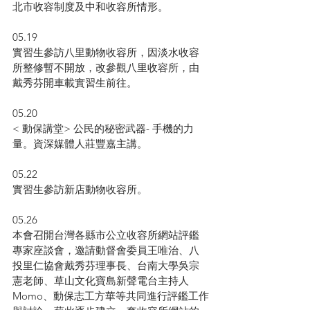
北市收容制度及中和收容所情形。
05.19
實習生參訪八里動物收容所，因淡水收容
所整修暫不開放，改參觀八里收容所，由
戴秀芬開車載實習生前往。
05.20
< 動保講堂> 公民的秘密武器- 手機的力
量。資深媒體人莊豐嘉主講。
05.22
實習生參訪新店動物收容所。
05.26
本會召開台灣各縣市公立收容所網站評鑑
專家座談會，邀請動督會委員王唯治、八
投里仁協會戴秀芬理事長、台南大學吳宗
憲老師、草山文化寶島新聲電台主持人 
Momo、動保志工方華等共同進行評鑑工作