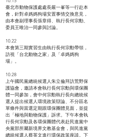
10.15
臺北市動物保護處處長嚴一峯等一行赴本
會，針對卓媽媽狗場安置事情交換意見，
由本會副理事長張章得、執行長何宗勳、
委員王唯治一同參與討論。
10.22
本會第三期實習生由執行長何宗勳帶領，
訪視「台北動物之家」及「卓媽媽狗
場」。
10.28
上午國民黨總統候選人朱立倫拜訪荒野保
護協會，邀請本會執行長何宗勳與環保團
體一同參加，會中何宗勳執行長向總統候
選人提出候選人環境政策辯論、不分區名
單條件與當選定期跟環保團體見面，並提
出「極地與動物保護」訴求。下午本會執
行長何宗勳及各環保團體代表赴民進黨中
央黨部所屬新境界文教基金會，與民進黨
總統候選人蔡英文進行環保政策座談。下