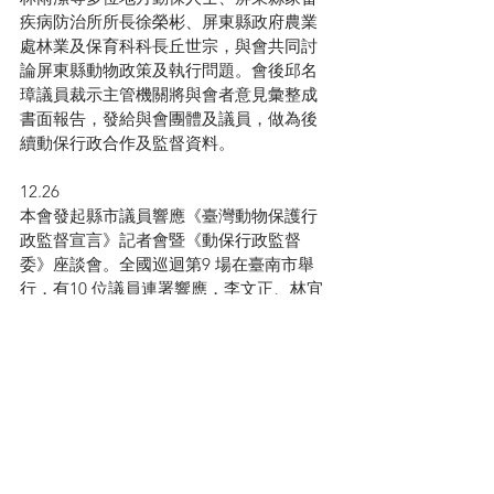
疾病防治所所長徐榮彬、屏東縣政府農業
處林業及保育科科長丘世宗，與會共同討
論屏東縣動物政策及執行問題。會後邱名
璋議員裁示主管機關將與會者意見彙整成
書面報告，發給與會團體及議員，做為後
續動保行政合作及監督資料。
12.26
本會發起縣市議員響應《臺灣動物保護行
政監督宣言》記者會暨《動保行政監督
委》座談會。全國巡迴第9 場在臺南市舉
行，有10 位議員連署響應，李文正、林宜
瑾、林美燕、蔡淑惠、盧崑福議員親自出
席記者會。記者會後由何宗勳執行長與臺
南市議員李文正、林宜瑾共同主辦座
談會。出席團體有：吳宗安（台南市大台
南野鳥學會）、李惠文（台南市尊重動物
生命協會總幹事）、郭順雄（台南市流浪
動物愛護協會理事長）、黃淑郁（台南市
流浪動物研究協會理事長）、戴美和（台