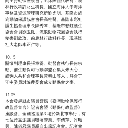
同主持動保座談會，出席團體代表有：農
林行政科許財生科長、國立海洋大學海洋
事務及資源管理研究所劉光明、基隆市貓
狗動物保護協會會長高桂毊、基隆市彩虹
護生協會理事長陳秀琴、基隆市彩虹護生
協會會員劉玉鳳、流浪動物花園協會執行
秘書劉欣玫、前農林行政科科長、現基隆
社大老師李正仁等。
10.15
關懷副理事長張章得、動督會執行長何宗
勳、催生動保司行動聯盟召集人朱天心、
貓狗人共和會理事長黃泰山等人，拜會丁
守中委員討論農委會成立動保會之事。
11.05
本會發起縣市議員響應《臺灣動物保護行
政監督宣言》記者會暨《動保行政監督》
座談會。全國巡迴第3 場於新北市舉行，有
七位跨黨派議員聯署響應。李倩萍、許昭
興、陳儀君議員親自出席記者會。記者會