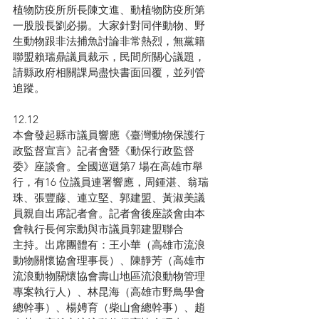
植物防疫所所長陳文進、動植物防疫所第
一股股長劉必揚。大家針對同伴動物、野
生動物跟非法捕魚討論非常熱烈，無黨籍
聯盟賴瑞鼎議員裁示，民間所關心議題，
請縣政府相關課局盡快書面回覆，並列管
追蹤。
12.12
本會發起縣市議員響應《臺灣動物保護行
政監督宣言》記者會暨《動保行政監督
委》座談會。全國巡迴第7 場在高雄市舉
行，有16 位議員連署響應，周鍾湛、翁瑞
珠、張豐藤、連立堅、郭建盟、黃淑美議
員親自出席記者會。記者會後座談會由本
會執行長何宗勳與市議員郭建盟聯合
主持。出席團體有：王小華（高雄市流浪
動物關懷協會理事長）、陳靜芳（高雄市
流浪動物關懷協會壽山地區流浪動物管理
專案執行人）、林昆海（高雄市野鳥學會
總幹事）、楊娉育（柴山會總幹事）、趙