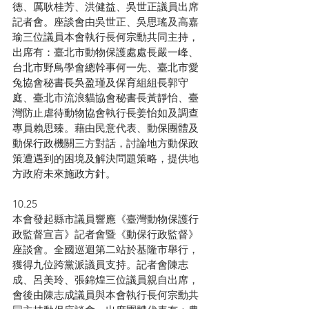
德、厲耿桂芳、洪健益、吳世正議員出席
記者會。座談會由吳世正、吳思瑤及高嘉
瑜三位議員本會執行長何宗勳共同主持，
出席有：臺北市動物保護處處長嚴一峰、
台北市野鳥學會總幹事何一先、臺北市愛
兔協會秘書長吳盈瑾及保育組組長郭守
庭、臺北市流浪貓協會秘書長黃靜怡、臺
灣防止虐待動物協會執行長姜怡如及調查
專員賴思臻。藉由民意代表、動保團體及
動保行政機關三方對話，討論地方動保政
策遭遇到的困境及解決問題策略，提供地
方政府未來施政方針。
10.25
本會發起縣市議員響應《臺灣動物保護行
政監督宣言》記者會暨《動保行政監督》
座談會。全國巡迴第二站於基隆市舉行，
獲得九位跨黨派議員支持。記者會陳志
成、呂美玲、張錦煌三位議員親自出席，
會後由陳志成議員與本會執行長何宗勳共