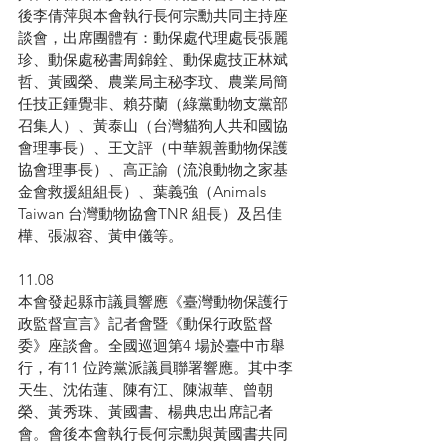
後李倩萍與本會執行長何宗勳共同主持座
談會，出席團體有：動保處代理處長張麗
珍、動保處秘書周錦銓、動保處技正林斌
哲、黃國榮、農業局主秘李玟、農業局簡
任技正鍾覺非、賴芬蘭（綠黨動物支黨部
召集人）、黃泰山（台灣貓狗人共和國協
會理事長）、王文評（中華親善動物保護
協會理事長）、高正諭（流浪動物之家基
金會救援組組長）、葉義強（Animals 
Taiwan 台灣動物協會TNR 組長）及呂佳
樺、張淑容、黃申儀等。
11.08
本會發起縣市議員響應《臺灣動物保護行
政監督宣言》記者會暨《動保行政監督
委》座談會。全國巡迴第4 場於臺中市舉
行，有11 位跨黨派議員聯署響應。其中李
天生、沈佑蓮、陳有江、陳淑華、曾朝
榮、黃秀珠、黃國書、楊典忠出席記者
會。會後本會執行長何宗勳與黃國書共同