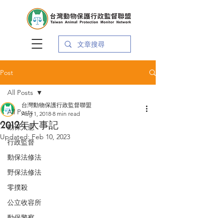
Post
All Posts
台灣動物保護行政監督聯盟
All Posts
Aug 1, 2018
8 min read
2012年大事記
動保入憲
Updated:
Feb 10, 2023
行政監督
動保法修法
野保法修法
零撲殺
公立收容所
動保警察