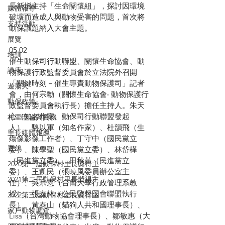
長新增主持「生命關懷組」，探討因環境
媒體報導
破壞而造成人與動物受害的問題，首次將
支持活動
動保議題納入大會主題。
展覽
05.02
培訓
催生動保司行動聯盟、關懷生命協會、動
講座
物保護行政監督委員會於立法院外召開
「關鍵時刻－催生專責動物保護司」記者
遊蕩犬
會，由何宗勳（關懷生命協會‧ 動物保護行
動保政策
政監督委員會執行長）擔任主持人。朱天
心（知名作家、動保司行動聯盟發起
村里理論與實務
人）、駱以軍（知名作家）、杜韻飛（生
里長媒體報導
殤像影像工作者）、丁守中（國民黨立
賽鴿
委）、陳學聖（國民黨立委）、林岱樺
（民進黨立委）、田秋堇（民進黨立
2020第一屆動保村里長奬得主
委）、王凱民（張曉風委員辦公室主
2021第二屆動保村里長奬得主
任）、吳宗憲（台南大學行政管理系教
授）、張宏林（公民監督國會聯盟執行
2022第三屆動保村里長奬得主
長）、黃泰山（貓狗人共和國理事長）、
家戶動物調查
Lisa（台灣動物協會理事長）、鄒敏惠（大