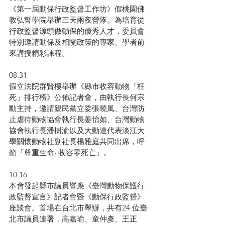
《第一屆動保行政監督工作坊》假桃園佛
教弘誓學院舉辦三天兩夜營隊。為培育從
行政監督源頭做動保的優秀人才，委員會
特別邀請動保及相關政策的專家、學者前
來講授精彩課程。
08.31
假立法院群賢樓舉辦《縣市收容動物「枉
死」排行榜》公佈記者會，由執行長何宗
勳主持，邀請親民黨立委張曉風、台灣防
止虐待動物協會執行長姜怡如、台灣動物
協會執行長潘樹渝以及大動連代表淡江大
學關懷動物社副社長楊雅庭共同出席，呼
籲「尊重生命‧ 收容零死亡」。
10.16
本會發起縣市議員響應《臺灣動物保護行
政監督宣言》記者會暨《動保行政監督》
座談會。首場在台北市舉辦，共有24 位臺
北市議員連署，高嘉瑜、童仲彥、王正