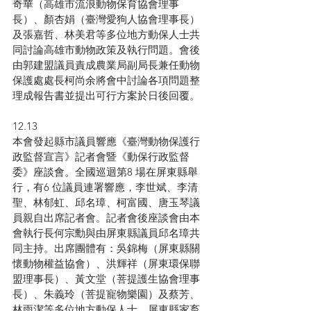
奇華（高雄市流浪動物保育協會理事
長）、顏杏娟（臺灣愛狗人協會理事長）
及張嘉哲、林美君等多位地方動保人士共
同討論高雄市動物政策及執行問題。會後
由郭建盟議員責成農業局副局長兼任動物
保護處處長柯尚余將會中討論各項問題整
理成報告書並提出可行方案於日後回覆。
12.13
本會發起縣市議員響應《臺灣動物保護行
政監督宣言》記者會暨《動保行政監督
委》座談會。全國巡迴第8 場在屏東縣舉
行，有6 位議員連署響應，李世斌、李清
聖、林郁虹、邱名璋、柯富國、唐玉琴議
員親自出席記者會。記者會後座談會由本
會執行長何宗勳與由屏東縣議員邱名璋共
同主持。出席團體有：吳錦梅（屏東縣關
懷動物權益協會）、洪輝祥（屏東環保聯
盟理事長）、黃文堂（菩提護生協會理事
長）、朱義玲（菩提寵物樂園）及蔡芳、
林雨潔等多位地方動保人士、屏東縣家畜