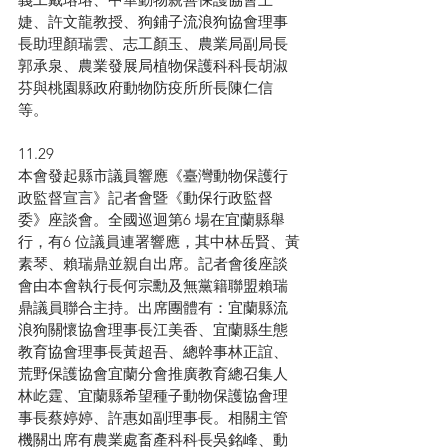
婕、許文龍教授、狗鋪子流浪狗協會理事
長助理顏瑞雲、志工顏玉、農業局副局長
郭承泉、農業發展局植物保護科科長胡淑
芬與桃園縣政府動物防疫所所長陳仁信
等。
11.29
本會發起縣市議員響應《臺灣動物保護行
政監督宣言》記者會暨《動保行政監督
委》座談會。全國巡迴第6 場在宜蘭縣舉
行，有6 位議員連署響應，其中林岳賢、黃
素琴、賴瑞鼎並親自出席。記者會後座談
會由本會執行長何宗勳及無黨籍聯盟賴瑞
鼎議員聯合主持。出席團體有：宜蘭縣流
浪狗關懷協會理事長江美香、宜蘭縣生態
教育協會理事長黃超吾、總幹事林正誼、
荒野保護協會宜蘭分會推廣教育總召集人
林屹霆、宜蘭縣希望種子動物保護協會理
事長蔡婷婷、許惠如副理事長。相關主管
機關出席有農業處畜產科科長吳銘峰、動