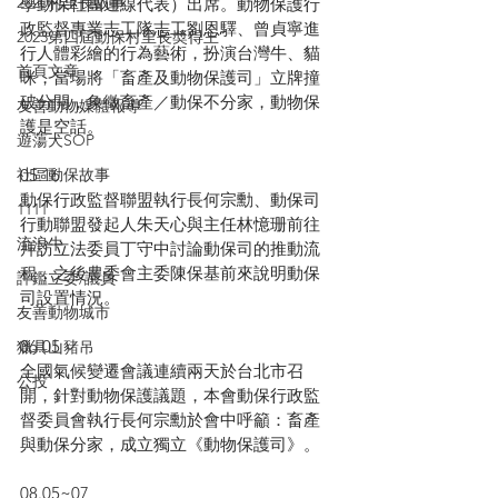
2020村里長故事
學動保社團連線代表）出席。動物保護行
政監督專業志工隊志工劉恩驛、曾貞寧進
2023第四屆動保村里長奬得主
行人體彩繪的行為藝術，扮演台灣牛、貓
首頁文章
咪，當場將「畜產及動物保護司」立牌撞
破分開，象徵畜產／動保不分家，動物保
友善動物媒體報導
護是空話。
遊蕩犬SOP
05.16
社區動保故事
動保行政監督聯盟執行長何宗勳、動保司
1111
行動聯盟發起人朱天心與主任林憶珊前往
流浪牛
拜訪立法委員丁守中討論動保司的推動流
程，之後農委會主委陳保基前來說明動保
評鑑立委/議員
司設置情況。
友善動物城市
06.05
獵具山豬吊
全國氣候變遷會議連續兩天於台北市召
公投
開，針對動物保護議題，本會動保行政監
督委員會執行長何宗勳於會中呼籲：畜產
與動保分家，成立獨立《動物保護司》。
08.05~07