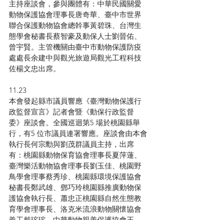
主持座談會，參與團體有：中華民國關愛
動物保護協會理事長唐奇華、臺中市世界
聯合保護動物協會總幹事黃碧珠、台灣生
態學會秘書長蔡智豪及動保人士劉晉佑、
曾宇賢。主管機關由臺中市動物保護防疫
處處長余建中與觀光旅遊局觀光工程科技
佐楊文忠出席。
11.23
本會發起縣市議員響應《臺灣動物保護行
政監督宣言》記者會暨《動保行政監督
委》座談會。全國巡迴第5 場於桃園縣舉
行，有5 位市議員連署響應。座談會由本會
執行長何宗勳與劉茂群議員主持，出席
有：桃園縣動物保育協會理事長夏萍蓮、
臺灣樂活動物協會理事長劉玉佳、桃園野
鳥學會理事蔡秀珍、桃園縣環境保護協會
秘書長鄭武雄、鄧巧玲桃園縣推廣動物保
護協會執行長、蕭忠正桃園縣自然生態教
育學會理事長、洛克米流浪動物關懷協會
義工戴瑢瑢、中華動物親善保護協會王