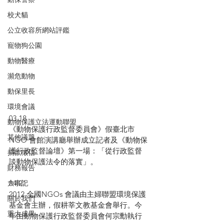
校犬貓
公立收容所網站評鑑
寵物狗公園
動物醫療
瀕危動物
動保里長
環境會議
03.18
動物保護立法運動聯盟
《動物保護行政監督委員會》假臺北市
其他議題
NGO 會館演講廳舉辦成立記者及《動物保
護行政監督論壇》第一場：「從行政監督
捐款徵信
談動物保護法令的落實」。
財務報告
04.21
大事記
2012 全國NGOs 會議由主婦聯盟環境保護
關於我們
基金會主辦，假耕莘文教基金會舉行。今
重大成果
年由動物保護行政監督委員會何宗勳執行