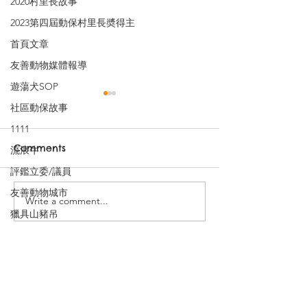
2020村里長故事
2023第四屆動保村里長奬得主
首頁文章
友善動物媒體報導
遊蕩犬SOP
社區動保故事
1111
Comments
流浪牛
評鑑立委/議員
盧逸洋：為動物發聲
不忘初心，奮勇
友善動物城市
Write a comment...
獵具山豬吊
公投
​訂閱電子報 關注台灣動保
Subscribe to our newsletter