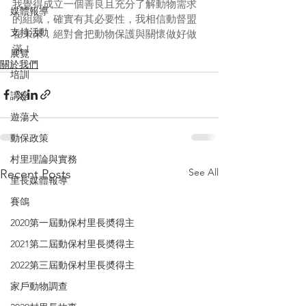
我覺得成立一個善良且充分了解動物需求
媒體報導
的組織，確實有其必要性，我相信動督盟
支持活動
在未來，絕對會把動物保護與關懷做好做
滿！
展覽
關於我們
培訓
講座
遊蕩犬
動保政策
村里理論與實務
See All
Recent Posts
里長媒體報導
賽鴿
2020第一屆動保村里長奬得主
2021第二屆動保村里長奬得主
2022第三屆動保村里長奬得主
家戶動物調查