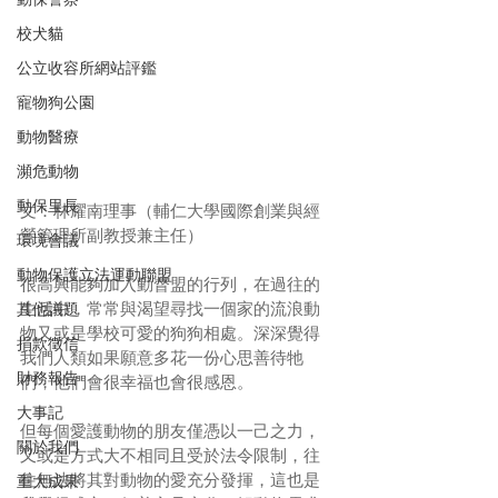
校犬貓
公立收容所網站評鑑
寵物狗公園
動物醫療
瀕危動物
動保里長
文：林耀南理事（輔仁大學國際創業與經
營管理所副教授兼主任）
環境會議
動物保護立法運動聯盟
很高興能夠加入動督盟的行列，在過往的
生活中，常常與渴望尋找一個家的流浪動
其他議題
物又或是學校可愛的狗狗相處。深深覺得
捐款徵信
我們人類如果願意多花一份心思善待牠
財務報告
們，他們會很幸福也會很感恩。
大事記
但每個愛護動物的朋友僅憑以一己之力，
關於我們
又或是方式大不相同且受於法令限制，往
往無法將其對動物的愛充分發揮，這也是
重大成果