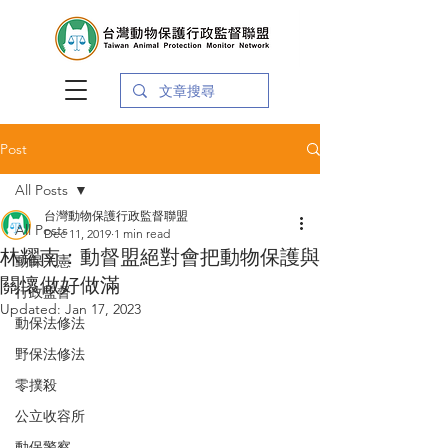
Post
All Posts
台灣動物保護行政監督聯盟
All Posts
Dec 11, 2019
1 min read
林耀南：動督盟絕對會把動物保護與
動保入憲
關懷做好做滿
行政監督
Updated:
Jan 17, 2023
動保法修法
野保法修法
零撲殺
公立收容所
動保警察