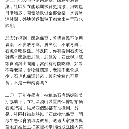
達三〇〇公頃不使用農藥。因為不灑農
藥，社區所在龍錫圳水質更清澈，河蜆也
日漸增多，開發湧泉也全部合格，水質冰
涼甘甜，外地與返鄉遊子都會來村里取水
飲用。
邱宏洋提到：因為保育，希望農民不使用
農藥、不要放毒餌。居民說，不放毒餌，
石虎會吃偷雞。邱反問，你有看到石虎吃
雞嗎？因為毒老鼠，老鼠沒，石虎與老鷹
等食物鏈出問題，當然有可能吃雞。如果
不毒老鼠，食物鏈穩定，老鼠不但會減
少，石虎也保護起來，其它物種也可覓
食，不是一舉兩得嗎？
二〇一五年在學者，被稱為石虎媽媽陳美
汀協助下，在社區淺山裝置四個據點拍攝
石虎行蹤，結果四個點都有拍攝到。於
是，社區打鐵趁熱以「石虎棲地保育」開
啟生態保育的環境教育。透過大家努力與
當地劉姓屋主把家裡祠堂捐出成立國內第