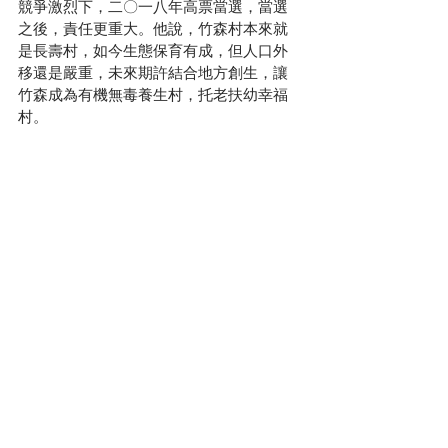
競爭激烈下，二〇一八年高票當選，當選
之後，責任更重大。他說，竹森村本來就
是長壽村，如今生態保育有成，但人口外
移還是嚴重，未來期許結合地方創生，讓
竹森成為有機無毒養生村，托老扶幼幸福
村。