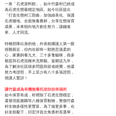
一座「石虎資料館」。如今竹森村已經成
為石虎生態最穩定地區。如今社區提出
「打造生態村三部曲」加強綠美化、保護
石虎棲地、全面無毒農耕，分享生態保育
成果，未來朝向地方創生努力，讓錢進
來、人才回流。
特種部隊出身的他，外表粗獷讓人第一眼
很難親近，但內在卻有一顆慈悲溫柔的
心，家裏飼養九犬、三十多隻貓咪，很多
都是與石虎混種米克斯貓。返鄉這九年，
為了解決社區很多問題與節省經費，他還
努力考證照，手上至少有八十多張證照，
很讓人驚訝！
讓竹森成為有機無毒托老扶幼幸福村
如今保育有成，村裡除了石虎生態穩定，
還發現藍腹鷴等八種保育動物，整個竹森
村生物多樣性更豐富。為了做更多事，在
好友鼓勵下，邱宏洋首次角逐村長選舉，