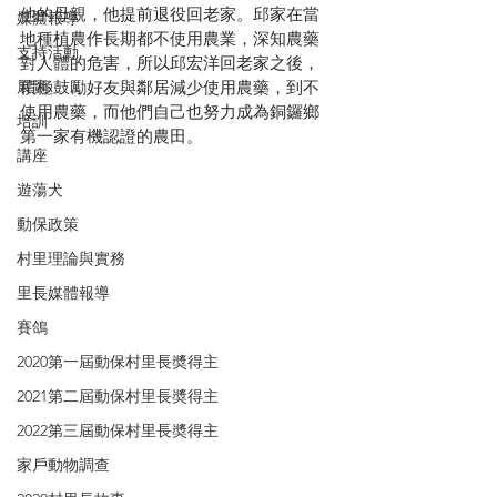
他的母親，他提前退役回老家。邱家在當
媒體報導
地種植農作長期都不使用農業，深知農藥
支持活動
對人體的危害，所以邱宏洋回老家之後，
積極鼓勵好友與鄰居減少使用農藥，到不
展覽
使用農藥，而他們自己也努力成為銅鑼鄉
培訓
第一家有機認證的農田。
講座
遊蕩犬
動保政策
村里理論與實務
里長媒體報導
賽鴿
2020第一屆動保村里長奬得主
2021第二屆動保村里長奬得主
2022第三屆動保村里長奬得主
家戶動物調查