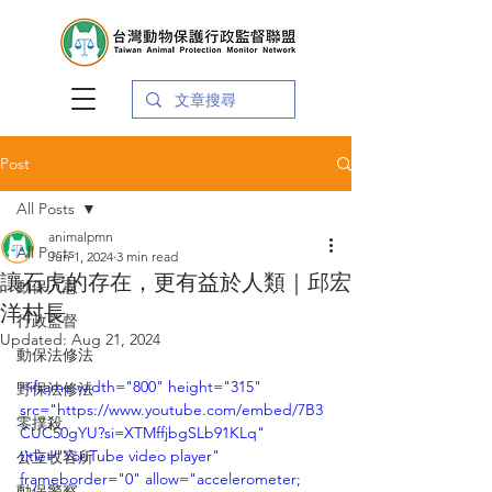
Post
All Posts
animalpmn
All Posts
Jun 1, 2024
3 min read
讓石虎的存在，更有益於人類｜邱宏
動保入憲
洋村長
行政監督
Updated:
Aug 21, 2024
動保法修法
<iframe width="800" height="315" 
野保法修法
src="https://www.youtube.com/embed/7B3
零撲殺
CUC50gYU?si=XTMffjbgSLb91KLq" 
title="YouTube video player" 
公立收容所
frameborder="0" allow="accelerometer; 
動保警察