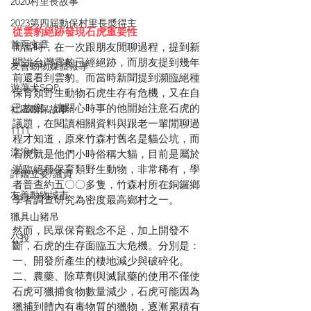
2020村里長故事
2023第四屆動保村里長奬得主
從雲豹絕跡發現石虎重要性
首頁文章
而當時，在一次跟朋友閒聊過程，提到新
聞說台灣雲豹已經絕跡，而朋友提到幾年
友善動物媒體報導
前還看到雲豹。而當時新聞提到瀕臨絕種
遊蕩犬SOP
保育類野生動物石虎生存有危機，又在自
己故鄉，讓關心時事的他開始注意石虎的
社區動保故事
議題，在閱讀相關資料與跟老一輩閒聊過
1111
程才知道，原來竹森村舊名是貓公坑，而
流浪牛
石虎就是他們小時俗稱大貓，目前是屬於
瀕臨絕種保育類野生動物，非常稀有，學
評鑑立委/議員
者普查約五〇〇多隻，竹森村所在銅鑼鄉
友善動物城市
學者調查研究為密度最高鄉村之一。
獵具山豬吊
然而，民眾保育觀念不足，加上開發不
公投
斷，石虎的生存面臨五大危機。分別是：
一、開發所產生的棲地減少與破碎化。
二、農藥、除草劑與滅鼠藥的使用不僅使
石虎可獵捕食物數量減少，石虎可能因為
獵捕到體內有毒物質的獵物，逐漸累積有