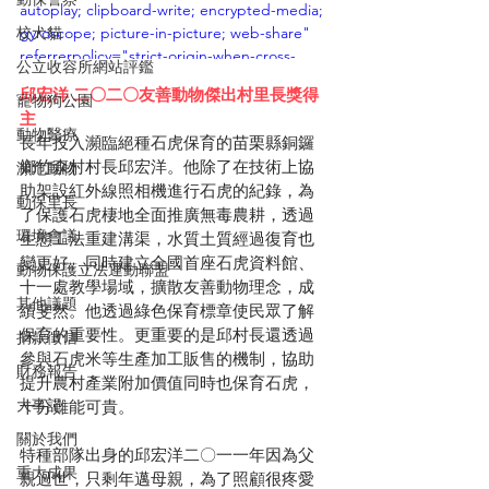
autoplay; clipboard-write; encrypted-media; 
校犬貓
gyroscope; picture-in-picture; web-share" 
referrerpolicy="strict-origin-when-cross-
公立收容所網站評鑑
origin" allowfullscreen></iframe>
邱宏洋 二〇二〇友善動物傑出村里長獎得
寵物狗公園
主
動物醫療
長年投入瀕臨絕種石虎保育的苗栗縣銅鑼
鄉竹森村村長邱宏洋。他除了在技術上協
瀕危動物
助架設紅外線照相機進行石虎的紀錄，為
動保里長
了保護石虎棲地全面推廣無毒農耕，透過
環境會議
生態工法重建溝渠，水質土質經過復育也
變更好。同時建立全國首座石虎資料館、
動物保護立法運動聯盟
十一處教學場域，擴散友善動物理念，成
其他議題
績斐然。他透過綠色保育標章使民眾了解
保育的重要性。更重要的是邱村長還透過
捐款徵信
參與石虎米等生產加工販售的機制，協助
財務報告
提升農村產業附加價值同時也保育石虎，
大事記
十分難能可貴。
關於我們
特種部隊出身的邱宏洋二〇一一年因為父
重大成果
親過世，只剩年邁母親，為了照顧很疼愛