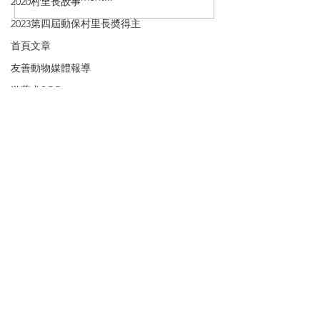
2020村里長故事
毒害綠地管理
輸了 一場程序
2023第四屆動保村里長奬得主
記錄
首頁文章
友善動物媒體報導
​訂閱電子報 關注台灣動保
遊蕩犬SOP
Subscribe to our newsletter
社區動保故事
請留下您的Email
1111
流浪牛
評鑑立委/議員
訂閱
友善動物城市
獵具山豬吊
公投
© 2023 by 台灣動物保護行政監督聯盟. Designed by Claire Wang
社團法人台灣動物保護行政監督聯盟 ｜ Email：animal.p.m.n@gmail.com
10049台灣台北市中正區紹興北街31巷6號9樓之2 ｜ 電話：02-23214400
請支持我們！戶名: 社團法人台灣動物保護行政監督聯盟
銀行：遠東國際商業銀行（代碼：805） 台北忠孝分行（0311）帳號：03100100018156