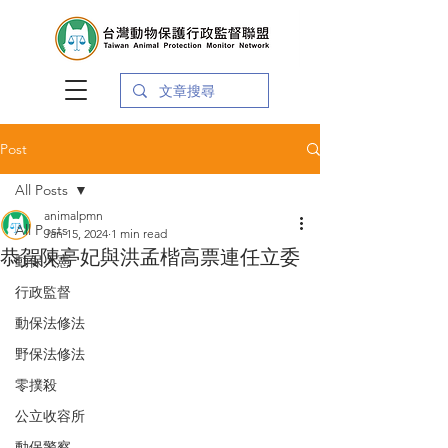
Post
All Posts
animalpmn
All Posts
Jan 15, 2024
1 min read
恭賀陳亭妃與洪孟楷高票連任立委
動保入憲
行政監督
動保法修法
野保法修法
零撲殺
公立收容所
動保警察