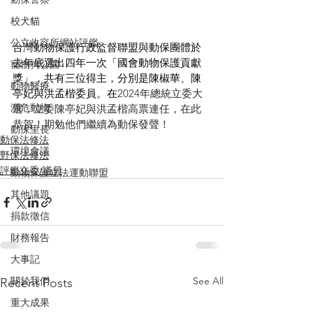
校犬貓
公立收容所網站評鑑
台灣動物保護行政監督聯盟與動保團體於
去年底選出四年一次「國會動物保護貢獻
寵物狗公園
獎」，共有三位得主，分別是陳椒華、陳
動物醫療
亭妃與洪孟楷委員。在
2024年總統立委大
瀕危動物
選，立委陳亭妃與洪孟楷高票連任，在此
恭賀！期勉他們繼續為動保發聲！
動保里長
動保法修法
環境會議
野保法修法
評鑑立委/議員
動物保護立法運動聯盟
其他議題
捐款徵信
財務報告
大事記
關於我們
See All
Recent Posts
重大成果