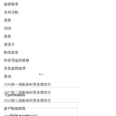
媒體報導
支持活動
展覽
培訓
講座
遊蕩犬
動保政策
村里理論與實務
里長媒體報導
賽鴿
2020第一屆動保村里長奬得主
2021第二屆動保村里長奬得主
Comments
2022第三屆動保村里長奬得主
家戶動物調查
Write a comment...
降低除草劑風險，推動零
短評：公投訴訟