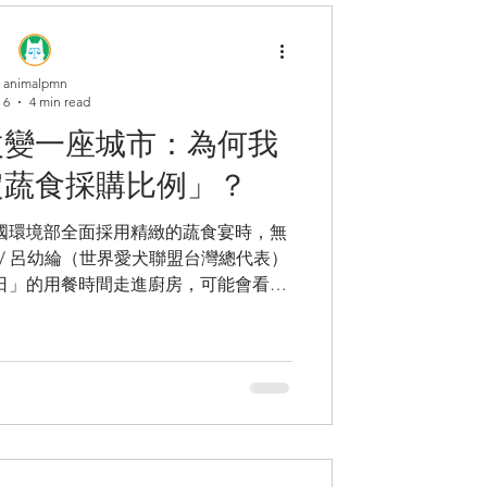
源固然能推動產業發展、活絡經濟和創造
後，政府選擇用什麼價值來包裝？ 當動
以「生命教育」、「療癒身心」、「近
animalpmn
府就不只是單純提供資訊，而是透過公
 6
4 min read
社會對動物娛樂的價值判斷，透過政策
改變一座城市：為何我
物展演，認同動物以非自然行為換取觀
宣傳讓動物娛樂被正當化，下一代學到的
定蔬食採購比例」？
是什麼？..
國環境部全面採用精緻的蔬食宴時，無
 / 呂幼綸（世界愛犬聯盟台灣總代表）
日」的用餐時間走進廚房，可能會看到
蔬食餐往往造就廚餘桶裡的滿滿剩食 。
孩子要愛地球、愛動物，但餐盒裡乾澀
這份愛心變得難以下嚥 。這就是台灣推
宣導，卻缺乏「制度」支撐出的美味與
友善動物城市」評選，決定把「公費採購
這絕不是強迫大家都吃素，而是期許政府
餐桌上的溫柔革命 。 當政府帶頭，蔬