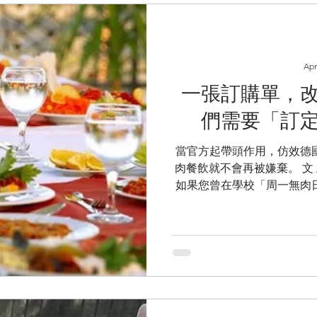
旅遊活動等。 藉由觀光資
就業機會，但這些觀光的背
物展示作為觀光特色，甚至
距離互動」吸引大眾時，政
Apr
部門資源與官方背書，形塑
一張訂購單，
或宣傳，鼓勵商業性質的動
光人流的商業模式。 政府
們需要「訂
當官方起帶頭作用，仿效德
肉餐飲就不會再被嫌棄。 文
如果您曾在學校「周一無肉
令人心碎的畫面：無肉日的
我們總是用勸說方式，告訴
的豆乾與單調的菜色，卻讓
動蔬食多年的瓶頸——空有
品質 。 現在，我們推動「
蔬食比例」放進指標裡 。
能用「訂單力量」，啟動一場