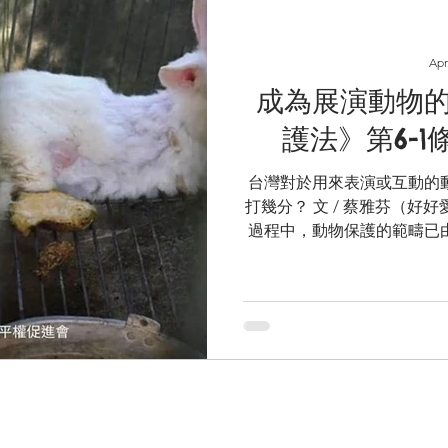
食就不再是「次等餐點」 遙想
年起，其正式宴會就不再出
全素料理招待各界貴賓 。
Apr
零排放，桌上卻擺著高碳排的
成為展演動物
行一致」的力量，能撕除蔬
代品」標籤 。當官
護法》第6-
台灣對於用來表演或互動的
打幾分？ 文 / 蔡雅芬（好
過程中，動物保護的範疇已
動物、實驗動物以及展演動
仍有人認為親近動物最常見
獴或浣熊，和牠們拍照，或
們互動。 但是，這些看似歡
不斷地動物行為控制、強迫
犧牲動物的健康與生命所換
不鮮，相片中被當成展演道
無娛樂價值的動物表演，不
育的意義。 展演動物的保障