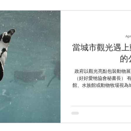
Apr
當城市觀光遇上
的
政府以觀光亮點包裝動物展示
（好好愛牠協會秘書長） 有些地方政府在推動觀光時，會將海洋
館、水族館或動物牧場視為
邊景點，提升旅遊吸引力。以
年8月針對「台中海洋館」
光的指標建設，今年主打企
觀光發展中的重要地位。在
光亮點，如日本觀光局宣揚
沖繩美麗海水族館和海豚秀