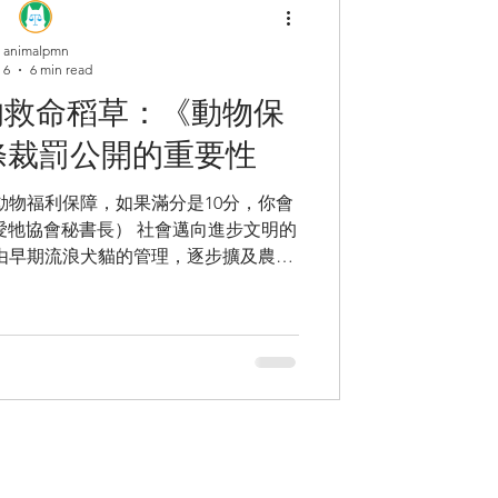
一下德國環境部的宴會場景，自 2017
現肉塊葷食，而是用精緻、富有創意的
animalpmn
他們明白一個道理：如果政府嘴上說著淨
 6
6 min read
牛排，政策就失去了靈魂 。 這種「言
的救命稻草：《動物保
食只是「宗教專屬」或「沒肉可吃的替
方宴會都以高品質蔬食為榮時，影
1條裁罰公開的重要性
動物福利保障，如果滿分是10分，你會
好愛牠協會秘書長） 社會邁向進步文明的
由早期流浪犬貓的管理，逐步擴及農場
物的動物福利。就展演動物而言，至今
的方式，是走進展演場所餵食兔子、狐
觀看海豚頂球、海獅拍手等近距離與牠
樂的表演或互動體驗，背後很可能 透過
其以違反天性的方式來達成，更可能是
來 。民間團體披露的動物虐待事件屢見
具的兔子，承受了娛樂人類的代價，毫
僅誤導了民眾對動物的認知，更失去教
知多少？「陽光是最好的消毒劑」 展演