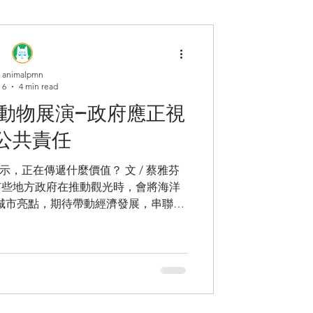
animalpmn
 6
4 min read
動物展演—政府應正視
公共責任
，正在傳遞什麼價值？ 文 / 蔡雅芬
城市亮點，期待帶動經濟發展，串聯周
臺中市政府為例，觀光旅遊局在2025
營運的期許，官方將其定位為串聯海線觀
鵝明星「成家實境秀」，凸顯其在地方
國外，也有不少國家將動物展演作為觀
鴨川海洋世界、京都水族館和海豚秀與
，泰國政府資助觀光設施使用大象從事