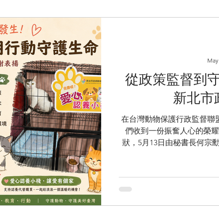
May
從政策監督到
新北市
在台灣動物保護行政監督聯
們收到一份振奮人心的榮耀
狀，5月13日由秘書長何宗勳代表受獎。 今
國動保評鑑中，一舉榮獲六
是政府部門的努力，更是長年
謝狀中特別提到，動督盟長
動校園與社區動保教育，貢
線，協助推動村里長動保觀
參與，希望讓動保不只是少