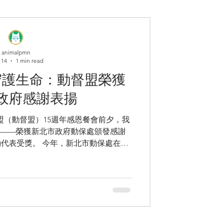
animalpmn
 14
1 min read
守護生命：動督盟榮獲
政府感謝表揚
盟（動督盟）15週年感恩餐會前夕，我
——榮獲新北市政府動保處頒發感謝
年，新北市動保處在全
大獎項、拿下全國第一大滿貫！這不只
公私協力、民間共同參與的成果。 感
期監督動保政策與法治精進，並積極推
獻顯著。多年來，我們持續深入第一
念、校園犬制度、友善動物政策與公民
數人的理念，而是能真正走入社區與生