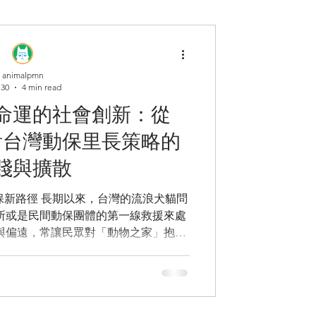
animalpmn
 30
4 min read
命運的社會創新：從
看台灣動保里長策略的
踐與擴散
保新路徑 長期以來，台灣的流浪犬貓問
所或是民間動保團體的第一線救援來處
與偏遠，常讓民眾對「動物之家」抱有
了前往認養的意願。為了突破此一困
究生，以「社會創新」的視角，深入探討
小棧」與「動保里長」策略的實踐歷
行政監督聯盟（動督盟）秘書長何宗