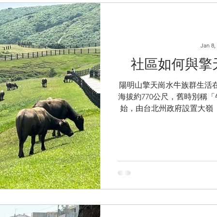
勳，我們得以一窺這項從基
治理新模式。 一、從社區總體營造看
誕生，與動督盟秘書長早年
相關。自1998年代起便在
Jan 8,
若無法落實到基層村里，都將
「零撲殺」政策後，收容所
社區如何與擎
解決流浪動物問題的關鍵。
向了村里長。何秘書長指出，
陽明山擎天崗水牛族群生活
大的基層影響力，能上達縣
海拔約770公尺，舊時別稱「
最
始，由台北州政府設置大嶺
暇時寄養水牛。 國民政府
辦理寄養