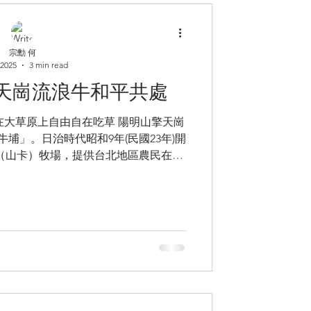
層社區發起、最終撼動中央政策的動保
見動保突破口 動保里長策略的
推動「社區總體營造」的深厚背景息息
台南推動社造的他深刻體認到，任何政策
宗勳 何
 2025
3 min read
難以發揮實效。 2017年台灣正式實施
面臨極大壓力，推動「多元領養」成為
天崗流浪牛和平共處
在推動過校犬計畫後，動督盟將目光轉
全台有7000多個村里，村里長具備極
在大草原上自由自在吃草 陽明山擎天崗
市議員與首長，是推動多源領養最快、
牛埔」。日治時代昭和9年(民國23年)開
廣的管道。
（山卡）牧場，提供台北地區農民在農
來台後，由台北市農會接手經營牧場繼續
業務。1985...