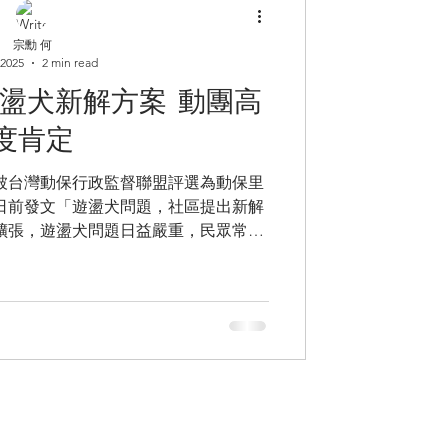
宗勳 何
 2025
2 min read
盪犬新解方案 動團高
度肯定
被台灣動保行政監督聯盟評選為動保里
日前發文「遊盪犬問題，社區提出新解
擴張，遊盪犬問題日益嚴重，民眾常抱
取設置兩個「狗屋」，提供攻擊性遊蕩
屋可遮風避雨，有狗鏈限制...