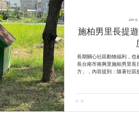
Jan 6,
施柏男里長提遊
長期關心社區動物福利，也
長台南市南興里施柏男里長
方」，內容提到：隨著社區
怨。為解決此問題，社區爭
犬一個暫時居所，狗