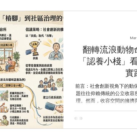
Mar
翻轉流浪動物
「認養小棧」
實
前言：社會創新視角下的動
題往往仰賴傳統的公立收容
理。然而，收容空間的擁擠
髒亂的刻板印象，進而降低
境，3月30日某國立大學研
新北市推動「里辦公室認養
程。透過專訪台灣動物保護