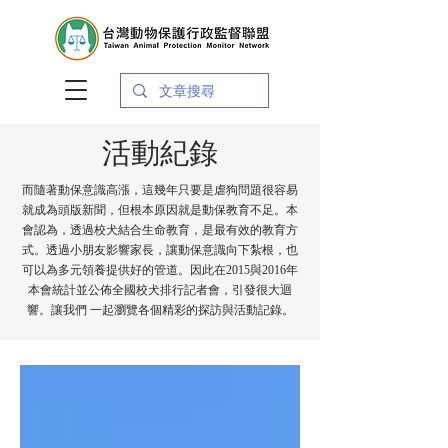
活動紀錄
而隨著動保意識高漲，這幾年只要是虐狗問題很容易
就成為頭版新聞，但根本原因就是動保教育不足。本
會認為，透過校犬結合生命教育，是最有效的教育方
式。透過小朋友影響家長，讓動保意識向下紮根，也
可以為多元領養提供好的管道。因此在2015與2016年
本會統計並公佈全國校犬排行記者會，引發很大迴
響。讓我們 一起瀏覽各個精彩的探訪與活動記錄。