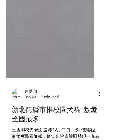
宗勳 何
Jan 20
2 min read
新北跨縣市推校園犬貓 數量