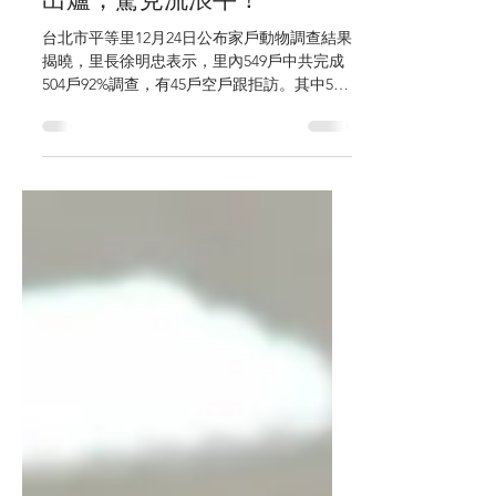
台北市平等里家戶動物調查
出爐，驚見流浪牛！
台北市平等里12月24日公布家戶動物調查結果
揭曉，里長徐明忠表示，里內549戶中共完成
504戶92%調查，有45戶空戶跟拒訪。其中504
戶中，有102戶20%有飼養動物。飼養動物類
型約九種，依戶數百分比排行，最高為「犬」
70戶102隻69%，其次「貓」26戶43隻25%，
第...