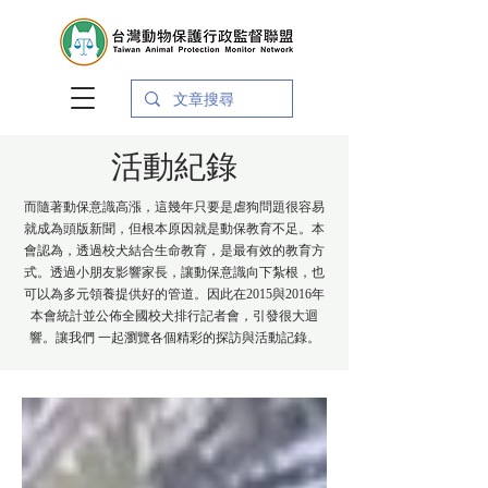
活動紀錄
而隨著動保意識高漲，這幾年只要是虐狗問題很容易
就成為頭版新聞，但根本原因就是動保教育不足。本
會認為，透過校犬結合生命教育，是最有效的教育方
式。透過小朋友影響家長，讓動保意識向下紮根，也
可以為多元領養提供好的管道。因此在2015與2016年
本會統計並公佈全國校犬排行記者會，引發很大迴
響。讓我們 一起瀏覽各個精彩的探訪與活動記錄。