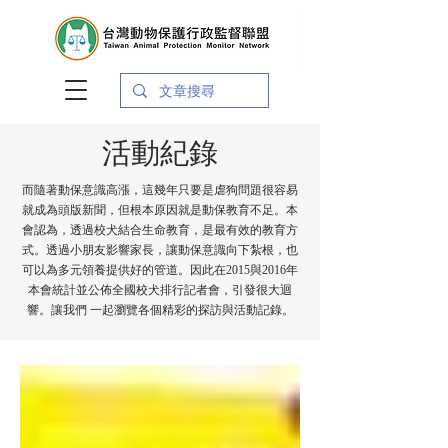
活動紀錄
而隨著動保意識高漲，這幾年只要是虐狗問題很容易
就成為頭版新聞，但根本原因就是動保教育不足。本
會認為，透過校犬結合生命教育，是最有效的教育方
式。透過小朋友影響家長，讓動保意識向下紮根，也
可以為多元領養提供好的管道。因此在2015與2016年
本會統計並公佈全國校犬排行記者會，引發很大迴
響。讓我們 一起瀏覽各個精彩的探訪與活動記錄。